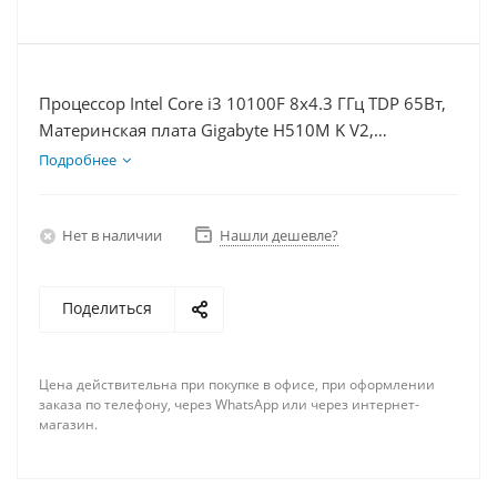
Процессор Intel Core i3 10100F 8x4.3 ГГц TDP 65Вт,
Материнская плата Gigabyte H510M K V2,
Видеокарта RTX 3050 8Гб, Память DDR4 16Gb,
Подробнее
Диски SSD 120Гб + HDD 1Тб, БП 600Вт
Нет в наличии
Нашли дешевле?
Поделиться
Цена действительна при покупке в офисе, при оформлении
заказа по телефону, через WhatsApp или через интернет-
магазин.