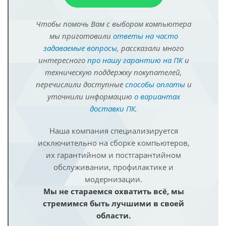
Чтобы помочь Вам с выбором компьютера
мы приготовили
ответы на часто
задаваемые вопросы
, рассказали много
интересного
про нашу гарантию на ПК
и
техническую поддержку покупателей,
перечислили доступные
способы оплаты
и
уточнили информацию
о вариантах
доставки ПК
.
Наша компания специализируется
исключительно на сборке компьютеров,
их гарантийном и постгарантийном
обслуживании, профилактике и
модернизации.
Мы не стараемся охватить всё, мы
стремимся быть лучшими в своей
области.