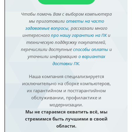
Чтобы помочь Вам с выбором компьютера
мы приготовили
ответы на часто
задаваемые вопросы
, рассказали много
интересного
про нашу гарантию на ПК
и
техническую поддержку покупателей,
перечислили доступные
способы оплаты
и
уточнили информацию
о вариантах
доставки ПК
.
Наша компания специализируется
исключительно на сборке компьютеров,
их гарантийном и постгарантийном
обслуживании, профилактике и
модернизации.
Мы не стараемся охватить всё, мы
стремимся быть лучшими в своей
области.