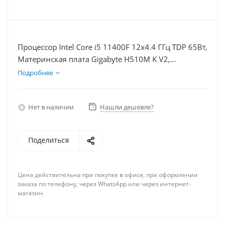
Процессор Intel Core i5 11400F 12x4.4 ГГц TDP 65Вт,
Материнская плата Gigabyte H510M K V2,
Видеокарта RTX 4060Ti 8Гб, Память DDR4 64Gb,
Подробнее
Диски SSD 120Гб, БП 600Вт
Нет в наличии
Нашли дешевле?
Поделиться
Цена действительна при покупке в офисе, при оформлении
заказа по телефону, через WhatsApp или через интернет-
магазин.