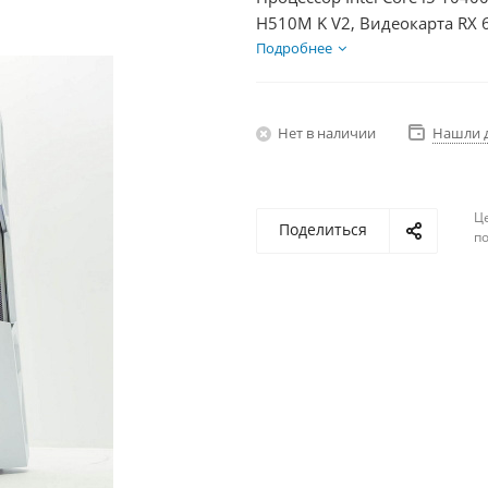
H510M K V2, Видеокарта RX 
БП 600Вт
Подробнее
Нет в наличии
Нашли 
Ц
Поделиться
по