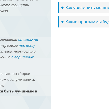
можете сообщить
Как увеличить мощно
каза.
Какие программы буд
иготовили
ответы на
нтересного
про нашу
ателей, перечислили
рмацию
о вариантах
ельно на сборке
йном обслуживании,
и.
ся быть лучшими в