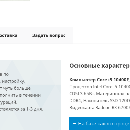
оставка
Задать вопрос
Основные характе
в по
Компьютер Core i5 10400F,
, настройку,
Процессор Intel Core i5 104
ит чуть больше
CD5L3 65Вт, Материнская п
ыполнить в течении
DDR4, Накопитель SSD 120Гб
гураций,
Видеокарта Radeon RX 6700
вляется за 1-3 дня.
На базе какого проце