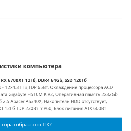
ристики компьютера
 RX 6700XT 12Гб, DDR4 64Gb, SSD 120Гб
00F 12x4.3 ГГц TDP 65Вт, Охлаждение процессора ACD
лата Gigabyte H510M K V2, Оперативная память 2x32Gb
 2.5 Apacer AS340X, Накопитель HDD отсутствует,
XT 12Гб TDP 230Вт mP60, Блок питания ATX 600Вт
ссора собран этот ПК?