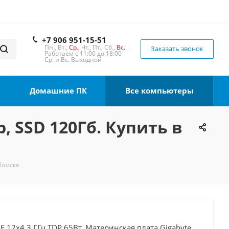
+7 906 951-15-51
Пн., Вт.,
Ср.
, Чт., Пт., Сб.,
Вс.
Заказать звонок
Работаем с 11:00 до 18:00
Ср. и Вс. Выходной
Домашние ПК
Все компьютеры
, SSD 120Гб. Купить в
 Томске
0F 12x4.3 ГГц TDP 65Вт, Материнская плата Gigabyte