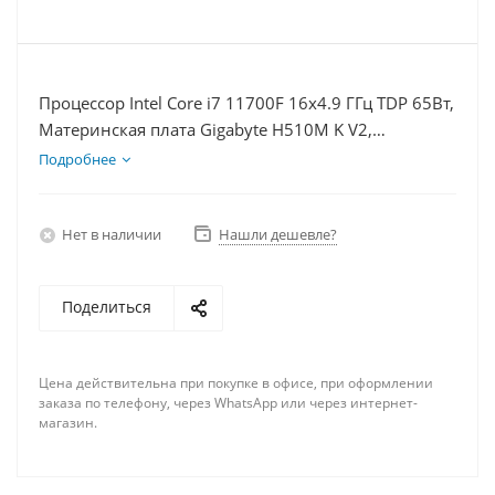
Процессор Intel Core i7 11700F 16x4.9 ГГц TDP 65Вт,
Материнская плата Gigabyte H510M K V2,
Видеокарта RX 6700XT 12Гб, Память DDR4 64Gb,
Подробнее
Диски SSD 120Гб + HDD 1Тб, БП 600Вт
Нет в наличии
Нашли дешевле?
Поделиться
Цена действительна при покупке в офисе, при оформлении
заказа по телефону, через WhatsApp или через интернет-
магазин.