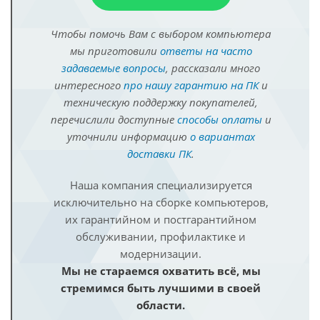
Чтобы помочь Вам с выбором компьютера
мы приготовили
ответы на часто
задаваемые вопросы
, рассказали много
интересного
про нашу гарантию на ПК
и
техническую поддержку покупателей,
перечислили доступные
способы оплаты
и
уточнили информацию
о вариантах
доставки ПК
.
Наша компания специализируется
исключительно на сборке компьютеров,
их гарантийном и постгарантийном
обслуживании, профилактике и
модернизации.
Мы не стараемся охватить всё, мы
стремимся быть лучшими в своей
области.