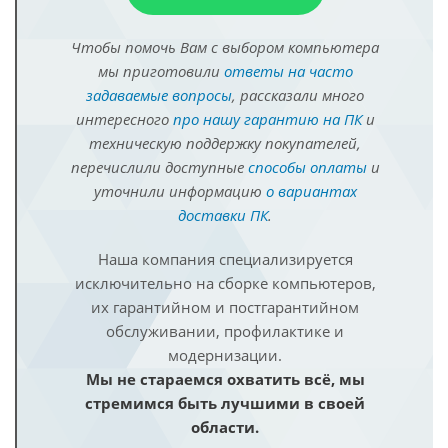
Чтобы помочь Вам с выбором компьютера
мы приготовили
ответы на часто
задаваемые вопросы
, рассказали много
интересного
про нашу гарантию на ПК
и
техническую поддержку покупателей,
перечислили доступные
способы оплаты
и
уточнили информацию
о вариантах
доставки ПК
.
Наша компания специализируется
исключительно на сборке компьютеров,
их гарантийном и постгарантийном
обслуживании, профилактике и
модернизации.
Мы не стараемся охватить всё, мы
стремимся быть лучшими в своей
области.