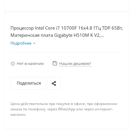
Процессор Intel Core i7 10700F 16x4.8 ГГц TDP 65Вт,
Материнская плата Gigabyte H510M K V2,
Видеокарта RX 6700 10Гб, Память DDR4 64Gb,
Подробнее
Диски SSD 120Гб, БП 600Вт
Нет в наличии
Нашли дешевле?
Поделиться
Цена действительна при покупке в офисе, при оформлении
заказа по телефону, через WhatsApp или через интернет-
магазин.