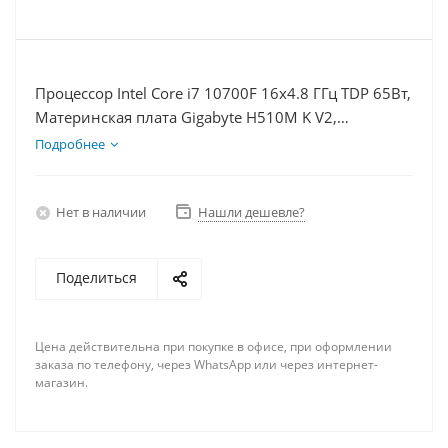
Процессор Intel Core i7 10700F 16x4.8 ГГц TDP 65Вт,
Материнская плата Gigabyte H510M K V2,
Видеокарта RTX 3060Ti 8Гб, Память DDR4 64Gb,
Подробнее
Диски SSD 120Гб + HDD 2Тб, БП 600Вт
Нет в наличии
Нашли дешевле?
Поделиться
Цена действительна при покупке в офисе, при оформлении
заказа по телефону, через WhatsApp или через интернет-
магазин.