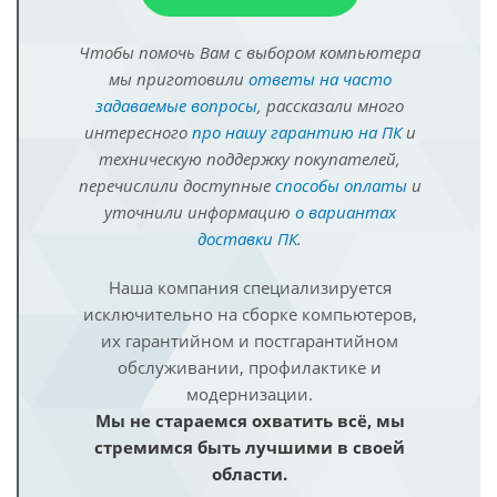
Чтобы помочь Вам с выбором компьютера
мы приготовили
ответы на часто
задаваемые вопросы
, рассказали много
интересного
про нашу гарантию на ПК
и
техническую поддержку покупателей,
перечислили доступные
способы оплаты
и
уточнили информацию
о вариантах
доставки ПК
.
Наша компания специализируется
исключительно на сборке компьютеров,
их гарантийном и постгарантийном
обслуживании, профилактике и
модернизации.
Мы не стараемся охватить всё, мы
стремимся быть лучшими в своей
области.