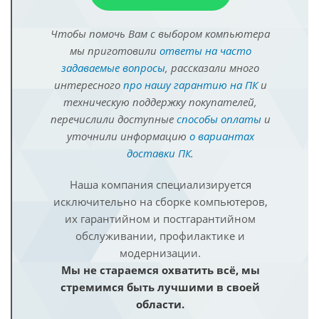
Чтобы помочь Вам с выбором компьютера
мы приготовили
ответы на часто
задаваемые вопросы
, рассказали много
интересного
про нашу гарантию на ПК
и
техническую поддержку покупателей,
перечислили доступные
способы оплаты
и
уточнили информацию
о вариантах
доставки ПК
.
Наша компания специализируется
исключительно на сборке компьютеров,
их гарантийном и постгарантийном
обслуживании, профилактике и
модернизации.
Мы не стараемся охватить всё, мы
стремимся быть лучшими в своей
области.