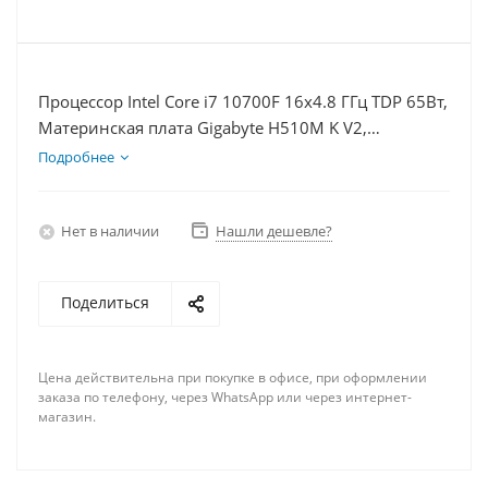
Процессор Intel Core i7 10700F 16x4.8 ГГц TDP 65Вт,
Материнская плата Gigabyte H510M K V2,
Видеокарта RTX 3060 8Гб, Память DDR4 64Gb,
Подробнее
Диски SSD 120Гб, БП 600Вт
Нет в наличии
Нашли дешевле?
Поделиться
Цена действительна при покупке в офисе, при оформлении
заказа по телефону, через WhatsApp или через интернет-
магазин.