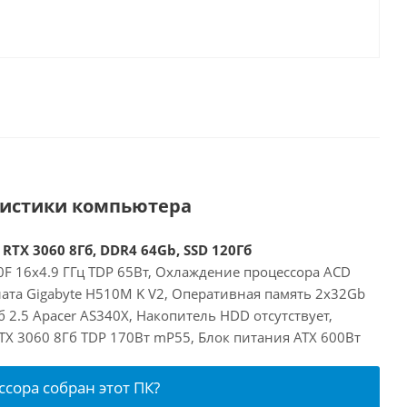
ристики компьютера
 RTX 3060 8Гб, DDR4 64Gb, SSD 120Гб
00F 16x4.9 ГГц TDP 65Вт, Охлаждение процессора ACD
лата Gigabyte H510M K V2, Оперативная память 2x32Gb
 2.5 Apacer AS340X, Накопитель HDD отсутствует,
RTX 3060 8Гб TDP 170Вт mP55, Блок питания ATX 600Вт
ссора собран этот ПК?