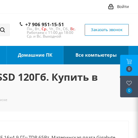
Войти
+7 906 951-15-51
Пн., Вт.,
Ср.
, Чт., Пт., Сб.,
Вс.
Заказать звонок
Работаем с 11:00 до 18:00
Ср. и Вс. Выходной
Домашние ПК
Все компьютеры
0
SSD 120Гб. Купить в
0
мске
0F 16x4.9 ГГц TDP 65Вт, Материнская плата Gigabyte