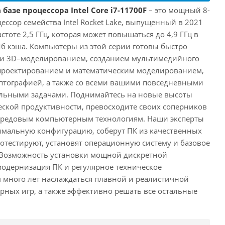
базе процессора Intel Core i7-11700F
– это мощный 8-
ссор семейства Intel Rocket Lake, выпущенный в 2021
астоте 2,5 ГГц, которая может повышаться до 4,9 ГГц в
Мб кэша. Компьютеры из этой серии готовы быстро
м и 3D–моделированием, созданием мультимедийного
 проектированием и математическим моделированием,
тографией, а также со всеми вашими повседневными
ьными задачами. Поднимайтесь на новые высоты
ской продуктивности, превосходите своих соперников
передовым компьютерным технологиям. Наши эксперты
имальную конфигурацию, соберут ПК из качественных
отестируют, установят операционную систему и базовое
 Возможность установки мощной дискретной
одернизация ПК и регулярное техническое
 много лет наслаждаться плавной и реалистичной
ных игр, а также эффективно решать все остальные