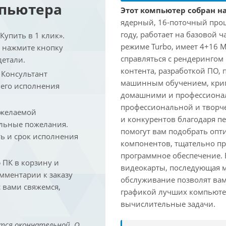
мпьютера
Этот компьютер собран на 
ядерный, 16-поточный проце
году, работает на базовой ч
упить в 1 клик».
режиме Turbo, имеет 4+16 
и нажмите кнопку
справляться с рендеринго
детали.
контента, разработкой ПО,
. Консультант
машинным обучением, крип
 его исполнения
домашними и профессионал
профессиональной и творче
 желаемой
и конкурентов благодаря 
льные пожелания.
помогут вам подобрать опт
ть и срок исполнения
компонентов, тщательно пр
программное обеспечение.
ПК в корзину и
видеокарты, последующая м
омментарии к заказу
обслуживание позволят вам
 вами свяжемся,
графикой лучших компьютер
вычислительные задачи.
тся окончательной. О