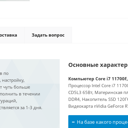
оставка
Задать вопрос
Основные характе
в по
Компьютер Core i7 11700F,
, настройку,
Процессор Intel Core i7 117
ит чуть больше
CD5L3 65Вт, Материнская п
ыполнить в течении
DDR4, Накопитель SSD 120Гб
гураций,
Видеокарта nVidia GeForce 
вляется за 1-3 дня.
На базе какого проце