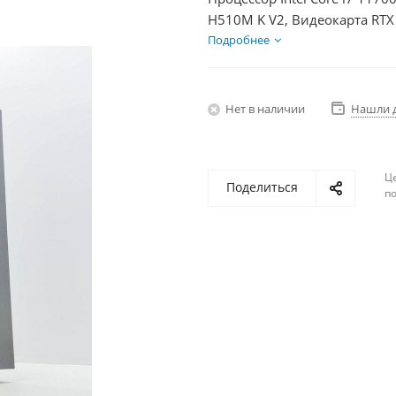
H510M K V2, Видеокарта RTX
600Вт
Подробнее
Нет в наличии
Нашли 
Ц
Поделиться
по