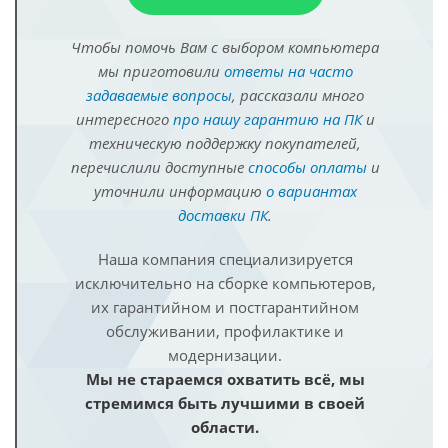
Чтобы помочь Вам с выбором компьютера
мы приготовили
ответы на часто
задаваемые вопросы
, рассказали много
интересного
про нашу гарантию на ПК
и
техническую поддержку покупателей,
перечислили доступные
способы оплаты
и
уточнили информацию
о вариантах
доставки ПК
.
Наша компания специализируется
исключительно на сборке компьютеров,
их гарантийном и постгарантийном
обслуживании, профилактике и
модернизации.
Мы не стараемся охватить всё, мы
стремимся быть лучшими в своей
области.