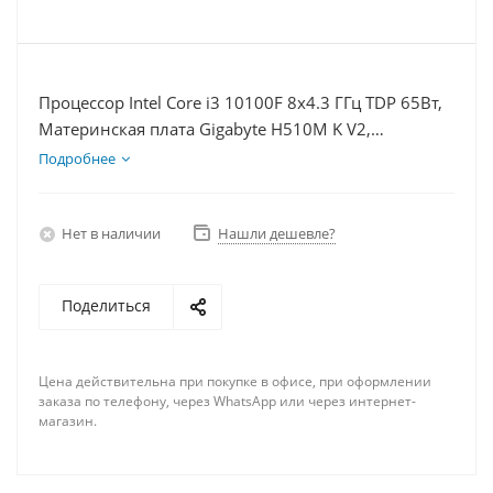
Процессор Intel Core i3 10100F 8x4.3 ГГц TDP 65Вт,
Материнская плата Gigabyte H510M K V2,
Видеокарта RTX 3060 8Гб, Память DDR4 64Gb,
Подробнее
Диски SSD 120Гб + HDD 1Тб, БП 600Вт
Нет в наличии
Нашли дешевле?
Поделиться
Цена действительна при покупке в офисе, при оформлении
заказа по телефону, через WhatsApp или через интернет-
магазин.