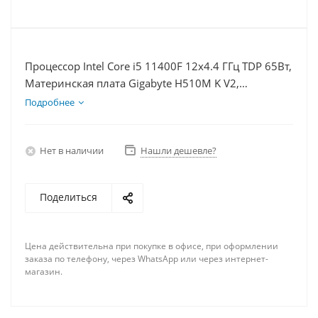
Процессор Intel Core i5 11400F 12x4.4 ГГц TDP 65Вт,
Материнская плата Gigabyte H510M K V2,
Видеокарта RTX 3060 8Гб, Память DDR4 64Gb,
Подробнее
Диски SSD 120Гб + HDD 1Тб, БП 600Вт
Нет в наличии
Нашли дешевле?
Поделиться
Цена действительна при покупке в офисе, при оформлении
заказа по телефону, через WhatsApp или через интернет-
магазин.