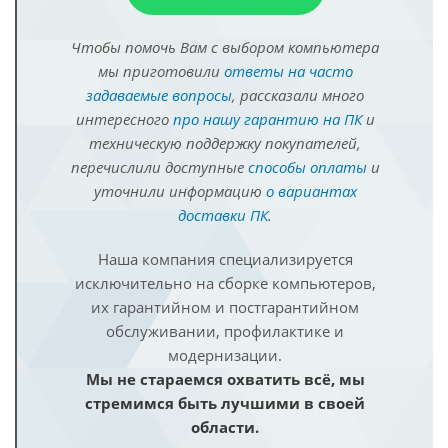
Чтобы помочь Вам с выбором компьютера
мы приготовили
ответы на часто
задаваемые вопросы
, рассказали много
интересного
про нашу гарантию на ПК
и
техническую поддержку покупателей,
перечислили доступные
способы оплаты
и
уточнили информацию
о вариантах
доставки ПК
.
Наша компания специализируется
исключительно на сборке компьютеров,
их гарантийном и постгарантийном
обслуживании, профилактике и
модернизации.
Мы не стараемся охватить всё, мы
стремимся быть лучшими в своей
области.