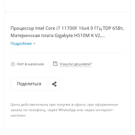
Процессор Intel Core i7 11700F 16x4.9 ГГц TDP 65Вт,
Материнская плата Gigabyte H510M K V2,
Видеокарта RTX 3060 8Гб, Память DDR4 64Gb,
Подробнее
Диски SSD 120Гб + HDD 1Тб, БП 600Вт
Нет в наличии
Нашли дешевле?
Поделиться
Цена действительна при покупке в офисе, при оформлении
заказа по телефону, через WhatsApp или через интернет-
магазин.