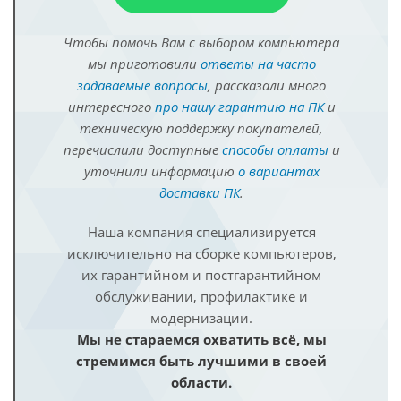
Чтобы помочь Вам с выбором компьютера
мы приготовили
ответы на часто
задаваемые вопросы
, рассказали много
интересного
про нашу гарантию на ПК
и
техническую поддержку покупателей,
перечислили доступные
способы оплаты
и
уточнили информацию
о вариантах
доставки ПК
.
Наша компания специализируется
исключительно на сборке компьютеров,
их гарантийном и постгарантийном
обслуживании, профилактике и
модернизации.
Мы не стараемся охватить всё, мы
стремимся быть лучшими в своей
области.