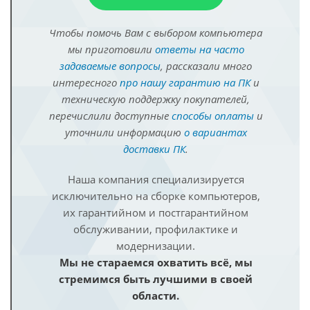
Чтобы помочь Вам с выбором компьютера
мы приготовили
ответы на часто
задаваемые вопросы
, рассказали много
интересного
про нашу гарантию на ПК
и
техническую поддержку покупателей,
перечислили доступные
способы оплаты
и
уточнили информацию
о вариантах
доставки ПК
.
Наша компания специализируется
исключительно на сборке компьютеров,
их гарантийном и постгарантийном
обслуживании, профилактике и
модернизации.
Мы не стараемся охватить всё, мы
стремимся быть лучшими в своей
области.