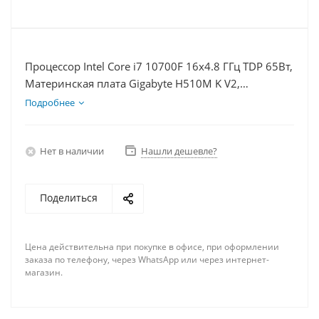
Процессор Intel Core i7 10700F 16x4.8 ГГц TDP 65Вт,
Материнская плата Gigabyte H510M K V2,
Видеокарта RTX 3060 12Гб, Память DDR4 64Gb,
Подробнее
Диски SSD 120Гб + HDD 1Тб, БП 600Вт
Нет в наличии
Нашли дешевле?
Поделиться
Цена действительна при покупке в офисе, при оформлении
заказа по телефону, через WhatsApp или через интернет-
магазин.