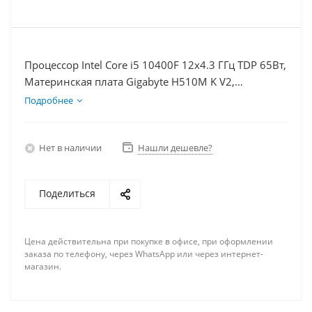
Процессор Intel Core i5 10400F 12x4.3 ГГц TDP 65Вт,
Материнская плата Gigabyte H510M K V2,
Видеокарта RTX 3050 8Гб, Память DDR4 64Gb,
Подробнее
Диски SSD 120Гб, БП 600Вт
Нет в наличии
Нашли дешевле?
Поделиться
Цена действительна при покупке в офисе, при оформлении
заказа по телефону, через WhatsApp или через интернет-
магазин.