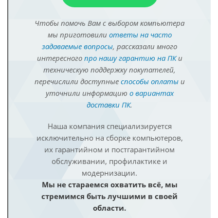
Чтобы помочь Вам с выбором компьютера
мы приготовили
ответы на часто
задаваемые вопросы
, рассказали много
интересного
про нашу гарантию на ПК
и
техническую поддержку покупателей,
перечислили доступные
способы оплаты
и
уточнили информацию
о вариантах
доставки ПК
.
Наша компания специализируется
исключительно на сборке компьютеров,
их гарантийном и постгарантийном
обслуживании, профилактике и
модернизации.
Мы не стараемся охватить всё, мы
стремимся быть лучшими в своей
области.