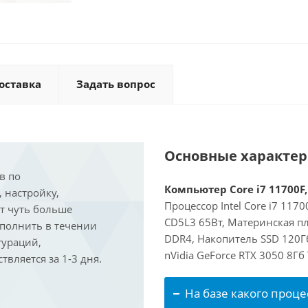
оставка
Задать вопрос
Основные характе
в по
Компьютер Core i7 11700F,
, настройку,
Процессор Intel Core i7 117
ит чуть больше
CD5L3 65Вт, Материнская п
ыполнить в течении
DDR4, Накопитель SSD 120Г
гураций,
nVidia GeForce RTX 3050 8Г
вляется за 1-3 дня.
На базе какого проце