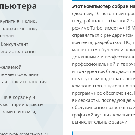
мпьютера
Этот компьютер собран на 
ядерный, 16-поточный проце
году, работает на базовой ч
упить в 1 клик».
режиме Turbo, имеет 4+16 
и нажмите кнопку
справляться с рендеринго
детали.
контента, разработкой ПО,
. Консультант
машинным обучением, крип
 его исполнения
домашними и профессионал
профессиональной и творче
 желаемой
и конкурентов благодаря 
льные пожелания.
помогут вам подобрать опт
ть и срок исполнения
компонентов, тщательно пр
программное обеспечение.
ПК в корзину и
видеокарты, последующая м
омментарии к заказу
обслуживание позволят вам
 вами свяжемся,
графикой лучших компьютер
вычислительные задачи.
тся окончательной. О