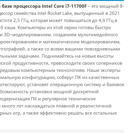
базе процессора Intel Core i7-11700F
– это мощный 8-
ссор семейства Intel Rocket Lake, выпущенный в 2021
астоте 2,5 ГГц, которая может повышаться до 4,9 ГГц в
Мб кэша. Компьютеры из этой серии готовы быстро
м и 3D–моделированием, созданием мультимедийного
 проектированием и математическим моделированием,
тографией, а также со всеми вашими повседневными
ьными задачами. Поднимайтесь на новые высоты
ской продуктивности, превосходите своих соперников
передовым компьютерным технологиям. Наши эксперты
имальную конфигурацию, соберут ПК из качественных
отестируют, установят операционную систему и базовое
 Возможность установки мощной дискретной
одернизация ПК и регулярное техническое
 много лет наслаждаться плавной и реалистичной
ных игр, а также эффективно решать все остальные