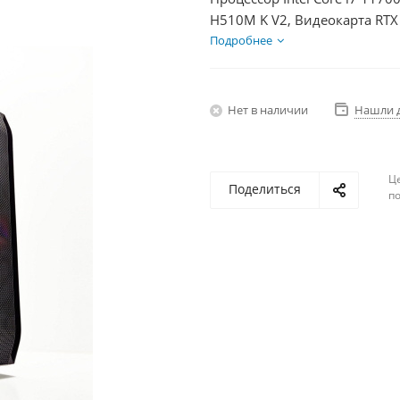
H510M K V2, Видеокарта RTX
HDD 1Тб, БП 600Вт
Подробнее
Нет в наличии
Нашли 
Ц
Поделиться
по