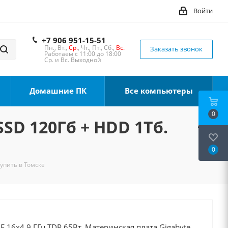
Войти
+7 906 951-15-51
Пн., Вт.,
Ср.
, Чт., Пт., Сб.,
Вс.
Заказать звонок
Работаем с 11:00 до 18:00
Ср. и Вс. Выходной
Домашние ПК
Все компьютеры
0
SSD 120Гб + HDD 1Тб.
0
Купить в Томске
0F 16x4.9 ГГц TDP 65Вт, Материнская плата Gigabyte