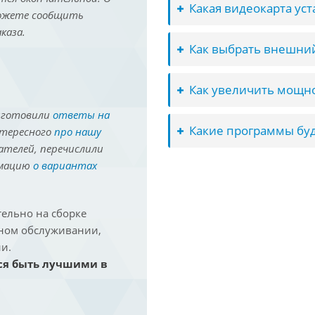
Какая видеокарта ус
можете сообщить
каза.
Как выбрать внешний
Как увеличить мощно
иготовили
ответы на
Какие программы буд
нтересного
про нашу
ателей, перечислили
рмацию
о вариантах
ельно на сборке
йном обслуживании,
и.
ся быть лучшими в