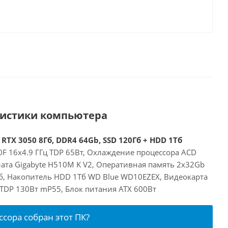
ристики компьютера
 RTX 3050 8Гб, DDR4 64Gb, SSD 120Гб + HDD 1Тб
00F 16x4.9 ГГц TDP 65Вт, Охлаждение процессора ACD
лата Gigabyte H510M K V2, Оперативная память 2x32Gb
б, Накопитель HDD 1Тб WD Blue WD10EZEX, Видеокарта
б TDP 130Вт mP55, Блок питания ATX 600Вт
ссора собран этот ПК?