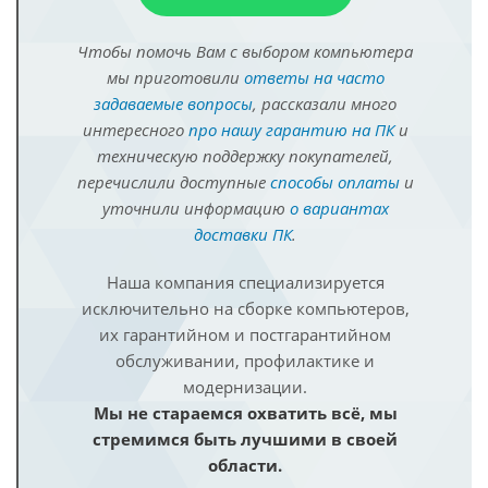
Чтобы помочь Вам с выбором компьютера
мы приготовили
ответы на часто
задаваемые вопросы
, рассказали много
интересного
про нашу гарантию на ПК
и
техническую поддержку покупателей,
перечислили доступные
способы оплаты
и
уточнили информацию
о вариантах
доставки ПК
.
Наша компания специализируется
исключительно на сборке компьютеров,
их гарантийном и постгарантийном
обслуживании, профилактике и
модернизации.
Мы не стараемся охватить всё, мы
стремимся быть лучшими в своей
области.