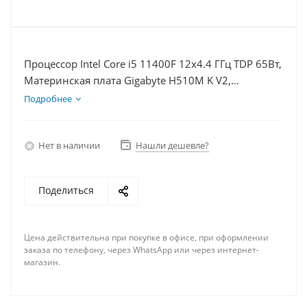
Процессор Intel Core i5 11400F 12x4.4 ГГц TDP 65Вт,
Материнская плата Gigabyte H510M K V2,
Видеокарта RTX 4060 8Гб, Память DDR4 32Gb,
Подробнее
Диски SSD 250Гб + HDD 1Тб, БП 600Вт
Нет в наличии
Нашли дешевле?
Поделиться
Цена действительна при покупке в офисе, при оформлении
заказа по телефону, через WhatsApp или через интернет-
магазин.