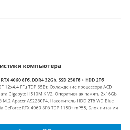
ристики компьютера
 RTX 4060 8Гб, DDR4 32Gb, SSD 250Гб + HDD 2Тб
00F 12x4.4 ГГц TDP 65Вт, Охлаждение процессора ACD
лата Gigabyte H510M K V2, Оперативная память 2x16Gb
б M.2 Apacer AS2280P4, Накопитель HDD 2Тб WD Blue
a GeForce RTX 4060 8Гб TDP 115Вт mP55, Блок питания