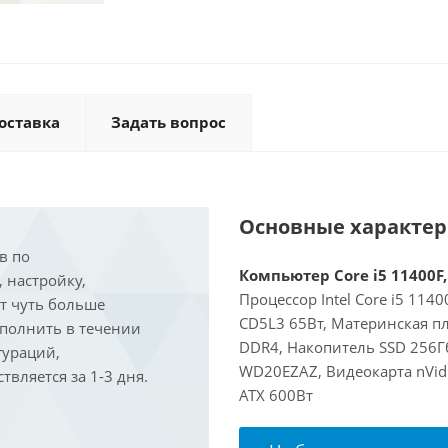
оставка
Задать вопрос
Основные характе
в по
Компьютер Core i5 11400F,
, настройку,
Процессор Intel Core i5 114
ит чуть больше
CD5L3 65Вт, Материнская п
ыполнить в течении
DDR4, Накопитель SSD 256Г
гураций,
WD20EZAZ, Видеокарта nVidi
вляется за 1-3 дня.
ATX 600Вт