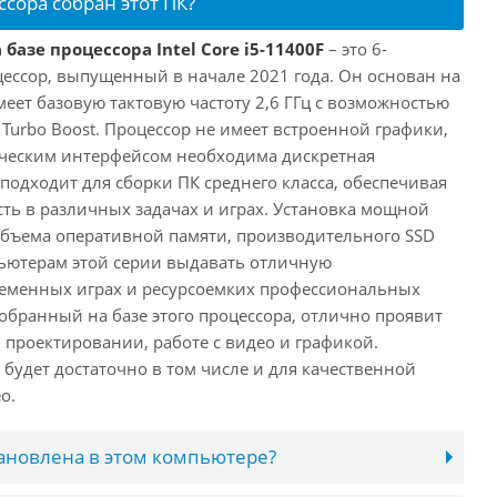
ссора собран этот ПК?
базе процессора Intel Core i5-11400F
– это 6-
ессор, выпущенный в начале 2021 года. Он основан на
имеет базовую тактовую частоту 2,6 ГГц с возможностью
е Turbo Boost. Процессор не имеет встроенной графики,
ическим интерфейсом необходима дискретная
 подходит для сборки ПК среднего класса, обеспечивая
ь в различных задачах и играх. Установка мощной
объема оперативной памяти, производительного SSD
ьютерам этой серии выдавать отличную
ременных играх и ресурсоемких профессиональных
обранный на базе этого процессора, отлично проявит
 проектировании, работе с видео и графикой.
будет достаточно в том числе и для качественной
о.
тановлена в этом компьютере?