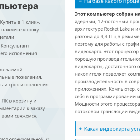
На базе какого проце
мпьютера
Этот компьютер собран на 
ядерный, 12-поточный проц
упить в 1 клик».
архитектуре Rocket Lake и 
и нажмите кнопку
разгона до 4,4 ГГц в режим
детали.
поэтому для работы с граф
. Консультант
видеокарта. Этот процессор
 его исполнения
хорошую производительност
видеокарты, достаточного 
 желаемой
накопителя позволяет комп
льные пожелания.
производительность в сов
ть и срок исполнения
приложениях. Компьютер, с
себя в программировании и
ПК в корзину и
Мощности этого процессора 
омментарии к заказу
потоковой трансляции виде
 вами свяжемся,
Какая видеокарта ус
тся окончательной. О