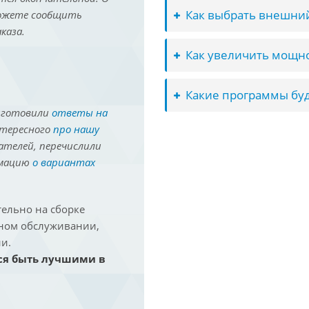
Как выбрать внешний
можете сообщить
каза.
Как увеличить мощно
Какие программы буд
иготовили
ответы на
нтересного
про нашу
ателей, перечислили
рмацию
о вариантах
ельно на сборке
йном обслуживании,
и.
ся быть лучшими в