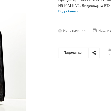
H510M K V2, Видеокарта RTX
HDD 2Тб, БП 600Вт
Подробнее
Нет в наличии
Нашли 
Ц
Поделиться
по