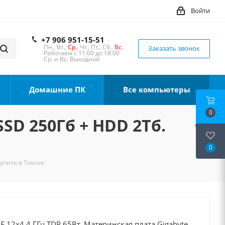
Войти
+7 906 951-15-51
Пн., Вт.,
Ср.
, Чт., Пт., Сб.,
Вс.
Заказать звонок
Работаем с 11:00 до 18:00
Ср. и Вс. Выходной
Домашние ПК
Все компьютеры
0
SSD 250Гб + HDD 2Тб.
0
Купить в Томске
0F 12x4.4 ГГц TDP 65Вт, Материнская плата Gigabyte