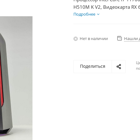
H510M K V2, Видеокарта RX 
HDD 1Тб, БП 600Вт
Подробнее
Нет в наличии
Нашли 
Ц
Поделиться
по