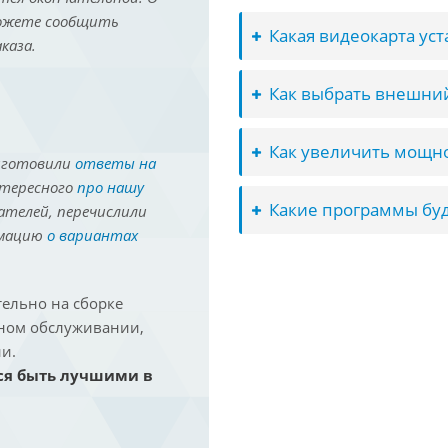
можете сообщить
Какая видеокарта ус
каза.
Как выбрать внешний
Как увеличить мощно
иготовили
ответы на
нтересного
про нашу
Какие программы буд
ателей, перечислили
рмацию
о вариантах
ельно на сборке
йном обслуживании,
и.
ся быть лучшими в