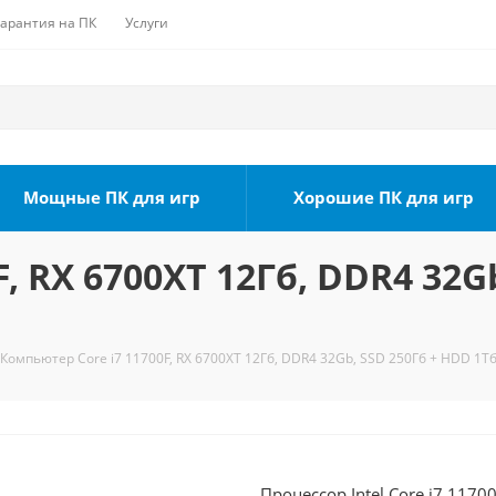
Гарантия на ПК
Услуги
Мощные ПК для игр
Хорошие ПК для игр
, RX 6700XT 12Гб, DDR4 32G
Компьютер Core i7 11700F, RX 6700XT 12Гб, DDR4 32Gb, SSD 250Гб + HDD 1Тб
Процессор Intel Core i7 1170