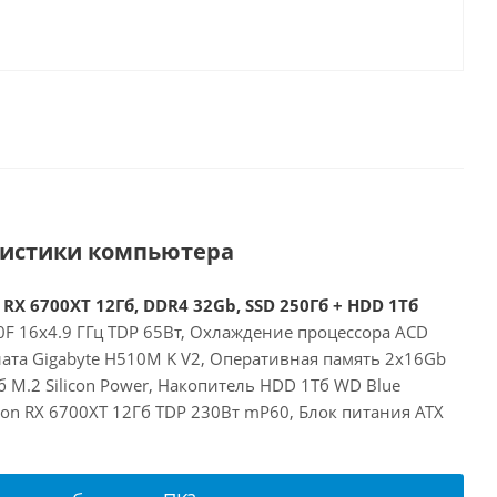
ристики компьютера
 RX 6700XT 12Гб, DDR4 32Gb, SSD 250Гб + HDD 1Тб
00F 16x4.9 ГГц TDP 65Вт, Охлаждение процессора ACD
лата Gigabyte H510M K V2, Оперативная память 2x16Gb
 M.2 Silicon Power, Накопитель HDD 1Тб WD Blue
on RX 6700XT 12Гб TDP 230Вт mP60, Блок питания ATX