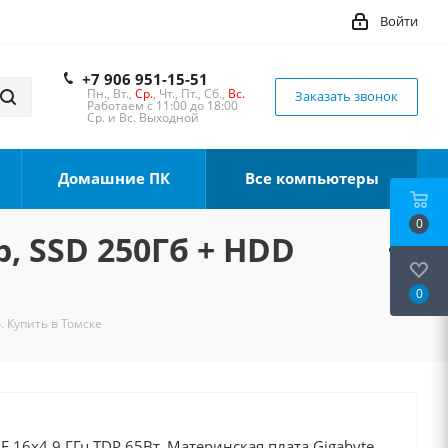
Войти
+7 906 951-15-51
Пн., Вт.,
Ср.
, Чт., Пт., Сб.,
Вс.
Заказать звонок
Работаем с 11:00 до 18:00
Ср. и Вс. Выходной
Домашние ПК
Все компьютеры
0
b, SSD 250Гб + HDD
0
. Купить в Томске
0F 16x4.9 ГГц TDP 65Вт, Материнская плата Gigabyte