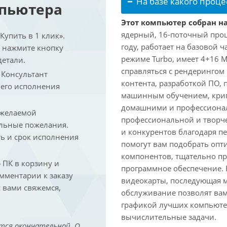
На базе какого проце
мпьютера
Этот компьютер собран на 
ядерный, 16-поточный проце
упить в 1 клик».
году, работает на базовой ч
и нажмите кнопку
режиме Turbo, имеет 4+16 
детали.
справляться с рендеринго
. Консультант
контента, разработкой ПО,
 его исполнения
машинным обучением, крип
домашними и профессионал
 желаемой
профессиональной и творче
льные пожелания.
и конкурентов благодаря 
ть и срок исполнения
помогут вам подобрать опт
компонентов, тщательно пр
ПК в корзину и
программное обеспечение.
омментарии к заказу
видеокарты, последующая м
 вами свяжемся,
обслуживание позволят вам
графикой лучших компьютер
вычислительные задачи.
тся окончательной. О