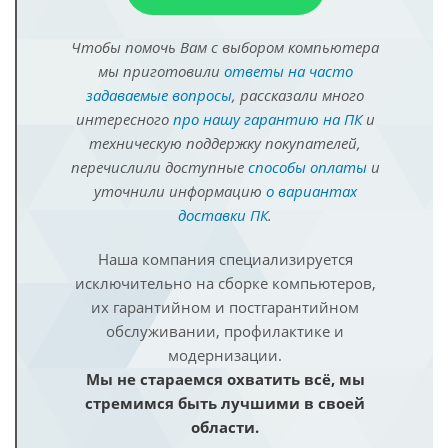
Чтобы помочь Вам с выбором компьютера
мы приготовили
ответы на часто
задаваемые вопросы
, рассказали много
интересного
про нашу гарантию на ПК
и
техническую поддержку покупателей,
перечислили доступные
способы оплаты
и
уточнили информацию
о вариантах
доставки ПК
.
Наша компания специализируется
исключительно на сборке компьютеров,
их гарантийном и постгарантийном
обслуживании, профилактике и
модернизации.
Мы не стараемся охватить всё, мы
стремимся быть лучшими в своей
области.