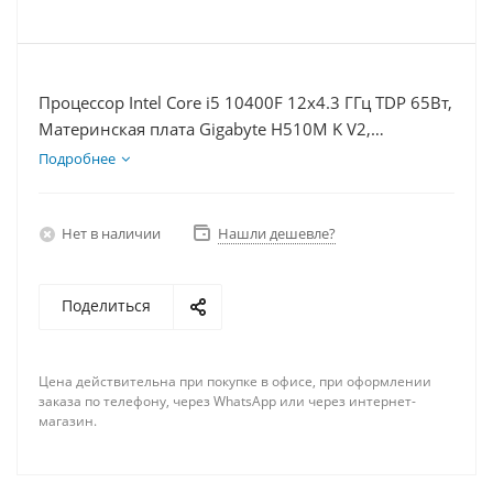
Процессор Intel Core i5 10400F 12x4.3 ГГц TDP 65Вт,
Материнская плата Gigabyte H510M K V2,
Видеокарта RX 6700 10Гб, Память DDR4 32Gb,
Подробнее
Диски SSD 250Гб + HDD 1Тб, БП 600Вт
Нет в наличии
Нашли дешевле?
Поделиться
Цена действительна при покупке в офисе, при оформлении
заказа по телефону, через WhatsApp или через интернет-
магазин.