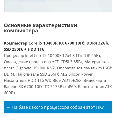
Основные характеристики
компьютера
Компьютер Core i5 10400F, RX 6700 10Гб, DDR4 32Gb,
SSD 250Гб + HDD 1Тб
Процессор Intel Core i5 10400F 12x4.3 ГГц TDP 65Вт,
Охлаждение процессора ACD CD5L3 65Вт, Материнская
плата Gigabyte H510M K V2, Оперативная память 2x16Gb
DDR4, Накопитель SSD 256Гб M.2 Silicon Power,
Накопитель HDD 1Тб WD Blue WD10EZEX, Видеокарта
Radeon RX 6700 10Гб TDP 175Вт mP60, Блок питания ATX
600Вт
На базе какого процессора собран этот ПК?