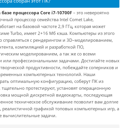
ссора собран этот ПК?
 базе процессора Core i7-10700F
– это невероятно
ный процессор семейства Intel Comet Lake,
ботает на базовой частоте 2,9 ГГц, которая может
жиме Turbo, имеет 2+16 Мб кэша. Компьютеры из этого
ко справляться с рендерингом и 3D–моделированием,
тента, компиляцией и разработкой ПО,
ическим моделированием, а так же со всеми
или профессиональными задачами. Достигайте новых
творческой продуктивности, побеждайте соперников и
временных компьютерных технологий. Наши
рать оптимальную конфигурацию, соберут ПК из
 тщательно протестируют, установят операционную
ановка мощной дискретной видеокарты, последующая
енное техническое обслуживание позволит вам долгие
, реалистичной графикой топовых компьютерных игр, а
ые вычислительные задачи.