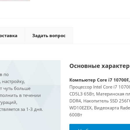
оставка
Задать вопрос
Основные характе
в по
Компьютер Core i7 10700F,
, настройку,
Процессор Intel Core i7 107
ит чуть больше
CD5L3 65Вт, Материнская п
ыполнить в течении
DDR4, Накопитель SSD 256Гб
гураций,
WD10EZEX, Видеокарта Rade
вляется за 1-3 дня.
600Вт