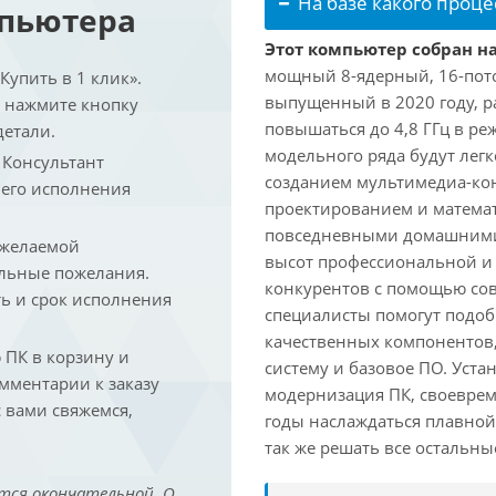
На базе какого проце
мпьютера
Этот компьютер собран на
мощный 8-ядерный, 16-поточ
упить в 1 клик».
выпущенный в 2020 году, ра
и нажмите кнопку
повышаться до 4,8 ГГц в ре
детали.
модельного ряда будут лег
. Консультант
созданием мультимедиа-кон
 его исполнения
проектированием и математ
повседневными домашними 
 желаемой
высот профессиональной и 
льные пожелания.
конкурентов с помощью со
ть и срок исполнения
специалисты помогут подоб
качественных компонентов,
ПК в корзину и
систему и базовое ПО. Уст
омментарии к заказу
модернизация ПК, своеврем
 вами свяжемся,
годы наслаждаться плавной
так же решать все остальн
тся окончательной. О