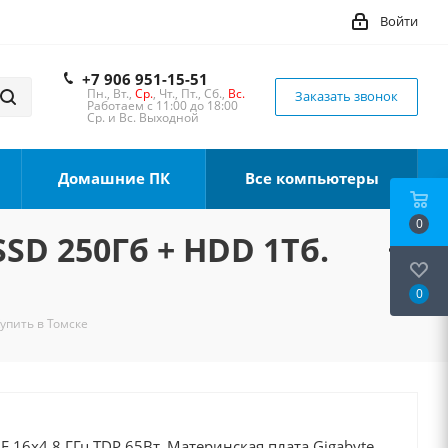
Войти
+7 906 951-15-51
Пн., Вт.,
Ср.
, Чт., Пт., Сб.,
Вс.
Заказать звонок
Работаем с 11:00 до 18:00
Ср. и Вс. Выходной
Домашние ПК
Все компьютеры
0
SSD 250Гб + HDD 1Тб.
0
Купить в Томске
0F 16x4.8 ГГц TDP 65Вт, Материнская плата Gigabyte