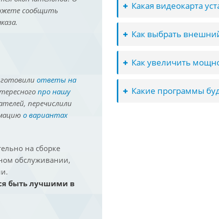
Какая видеокарта ус
можете сообщить
каза.
Как выбрать внешний
Как увеличить мощно
иготовили
ответы на
Какие программы буд
нтересного
про нашу
ателей, перечислили
рмацию
о вариантах
ельно на сборке
йном обслуживании,
и.
ся быть лучшими в