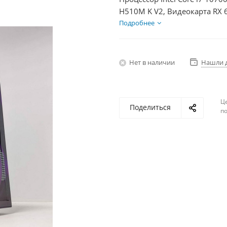
H510M K V2, Видеокарта RX 
HDD 1Тб, БП 600Вт
Подробнее
Нет в наличии
Нашли 
Ц
Поделиться
по