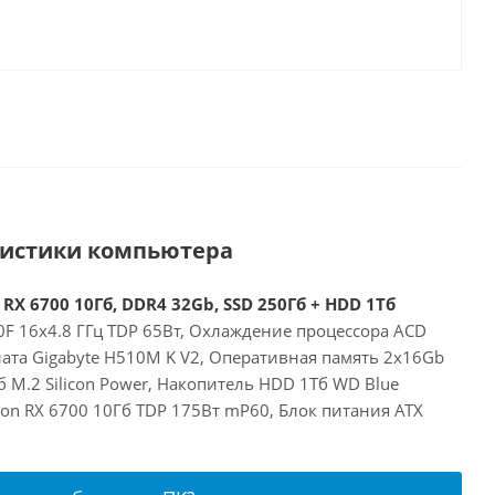
ристики компьютера
 RX 6700 10Гб, DDR4 32Gb, SSD 250Гб + HDD 1Тб
00F 16x4.8 ГГц TDP 65Вт, Охлаждение процессора ACD
лата Gigabyte H510M K V2, Оперативная память 2x16Gb
 M.2 Silicon Power, Накопитель HDD 1Тб WD Blue
on RX 6700 10Гб TDP 175Вт mP60, Блок питания ATX