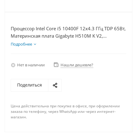
Процессор Intel Core i5 10400F 12x4.3 ГГц TDP 65Вт,
Материнская плата Gigabyte H510M K V2,
Видеокарта RTX 3060 12Гб, Память DDR4 32Gb,
Подробнее
Диски SSD 250Гб + HDD 1Тб, БП 600Вт
Нет в наличии
Нашли дешевле?
Поделиться
Цена действительна при покупке в офисе, при оформлении
заказа по телефону, через WhatsApp или через интернет-
магазин.