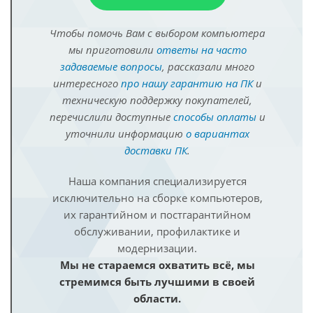
Чтобы помочь Вам с выбором компьютера
мы приготовили
ответы на часто
задаваемые вопросы
, рассказали много
интересного
про нашу гарантию на ПК
и
техническую поддержку покупателей,
перечислили доступные
способы оплаты
и
уточнили информацию
о вариантах
доставки ПК
.
Наша компания специализируется
исключительно на сборке компьютеров,
их гарантийном и постгарантийном
обслуживании, профилактике и
модернизации.
Мы не стараемся охватить всё, мы
стремимся быть лучшими в своей
области.