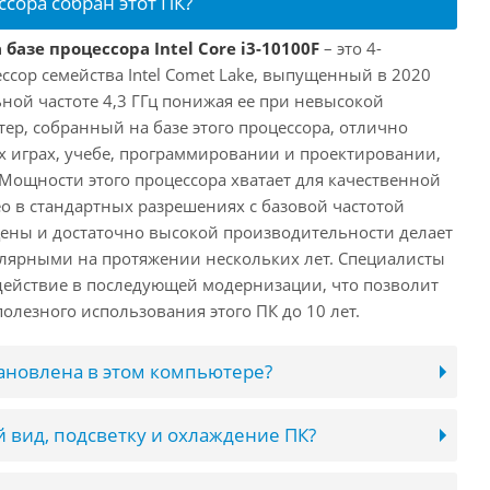
ссора собран этот ПК?
базе процессора Intel Core i3-10100F
– это 4-
ссор семейства Intel Comet Lake, выпущенный в 2020
ьной частоте 4,3 ГГц понижая ее при невысокой
ютер, собранный на базе этого процессора, отлично
х играх, учебе, программировании и проектировании,
 Мощности этого процессора хватает для качественной
о в стандартных разрешениях с базовой частотой
цены и достаточно высокой производительности делает
лярными на протяжении нескольких лет. Специалисты
ействие в последующей модернизации, что позволит
олезного использования этого ПК до 10 лет.
тановлена в этом компьютере?
 вид, подсветку и охлаждение ПК?