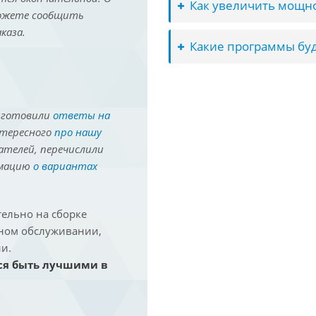
Как увеличить мощно
можете сообщить
каза.
Какие программы буд
иготовили
ответы на
нтересного
про нашу
ателей, перечислили
рмацию
о вариантах
ельно на сборке
йном обслуживании,
и.
ся быть лучшими в