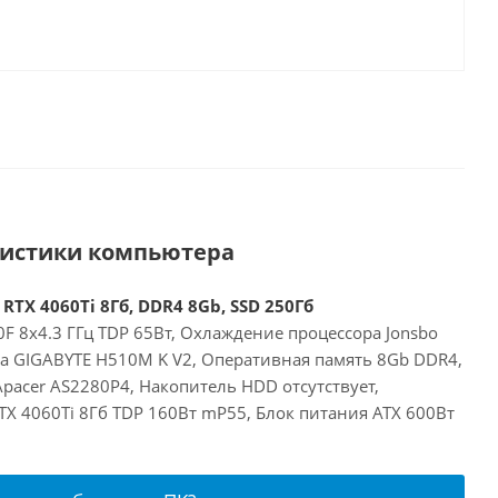
ристики компьютера
 RTX 4060Ti 8Гб, DDR4 8Gb, SSD 250Гб
00F 8x4.3 ГГц TDP 65Вт, Охлаждение процессора Jonsbo
та GIGABYTE H510M K V2, Оперативная память 8Gb DDR4,
pacer AS2280P4, Накопитель HDD отсутствует,
RTX 4060Ti 8Гб TDP 160Вт mP55, Блок питания ATX 600Вт