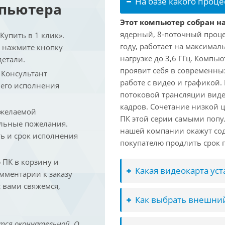
На базе какого проце
мпьютера
Этот компьютер собран на 
ядерный, 8-поточный проце
упить в 1 клик».
году, работает на максимал
и нажмите кнопку
нагрузке до 3,6 ГГц. Компь
детали.
проявит себя в современны
. Консультант
работе с видео и графикой.
 его исполнения
потоковой трансляции виде
кадров. Сочетание низкой 
 желаемой
ПК этой серии самыми попу
льные пожелания.
нашей компании окажут сод
ть и срок исполнения
покупателю продлить срок п
ПК в корзину и
Какая видеокарта ус
омментарии к заказу
 вами свяжемся,
Как выбрать внешний
тся окончательной. О