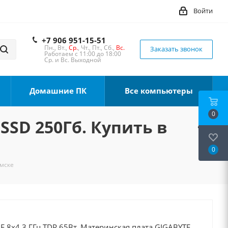
Войти
+7 906 951-15-51
Пн., Вт.,
Ср.
, Чт., Пт., Сб.,
Вс.
Заказать звонок
Работаем с 11:00 до 18:00
Ср. и Вс. Выходной
Домашние ПК
Все компьютеры
0
 SSD 250Гб. Купить в
0
омске
00F 8x4.3 ГГц TDP 65Вт, Материнская плата GIGABYTE