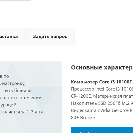
оставка
Задать вопрос
Основные характе
в по
Компьютер Core i3 10100F,
, настройку,
Процессор Intel Core i3 101
ит чуть больше
CR-1200E, Материнская пла
ыполнить в течении
Накопитель SSD 256Гб M.2 A
гураций,
Видеокарта nVidia GeForce 
вляется за 1-3 дня.
80+ Bronze