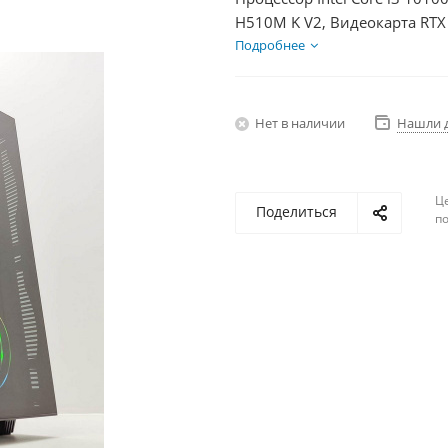
H510M K V2, Видеокарта RTX
БП 600Вт
Подробнее
Нет в наличии
Нашли 
Ц
Поделиться
по