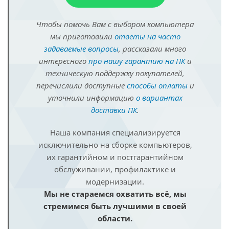
Чтобы помочь Вам с выбором компьютера
мы приготовили
ответы на часто
задаваемые вопросы
, рассказали много
интересного
про нашу гарантию на ПК
и
техническую поддержку покупателей,
перечислили доступные
способы оплаты
и
уточнили информацию
о вариантах
доставки ПК
.
Наша компания специализируется
исключительно на сборке компьютеров,
их гарантийном и постгарантийном
обслуживании, профилактике и
модернизации.
Мы не стараемся охватить всё, мы
стремимся быть лучшими в своей
области.