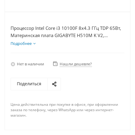
Процессор Intel Core i3 10100F 8x4.3 ГГц TDP 65Вт,
Материнская плата GIGABYTE H510M K V2,
Видеокарта RTX 4060Ti 8Гб, Память DDR4 8Gb,
Подробнее
Диски SSD 250Гб + HDD 1Тб, БП 600Вт
Нет в наличии
Нашли дешевле?
Поделиться
Цена действительна при покупке в офисе, при оформлении
заказа по телефону, через WhatsApp или через интернет-
магазин.