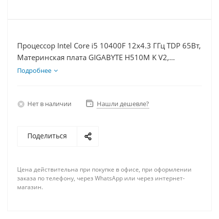
Процессор Intel Core i5 10400F 12x4.3 ГГц TDP 65Вт,
Материнская плата GIGABYTE H510M K V2,
Видеокарта RTX 4060Ti 8Гб, Память DDR4 8Gb,
Подробнее
Диски SSD 250Гб + HDD 2Тб, БП 600Вт
Нет в наличии
Нашли дешевле?
Поделиться
Цена действительна при покупке в офисе, при оформлении
заказа по телефону, через WhatsApp или через интернет-
магазин.