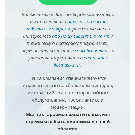
Чтобы помочь Вам с выбором компьютера
мы приготовили
ответы на часто
задаваемые вопросы
, рассказали много
интересного
про нашу гарантию на ПК
и
техническую поддержку покупателей,
перечислили доступные
способы оплаты
и
уточнили информацию
о вариантах
доставки ПК
.
Наша компания специализируется
исключительно на сборке компьютеров,
их гарантийном и постгарантийном
обслуживании, профилактике и
модернизации.
Мы не стараемся охватить всё, мы
стремимся быть лучшими в своей
области.