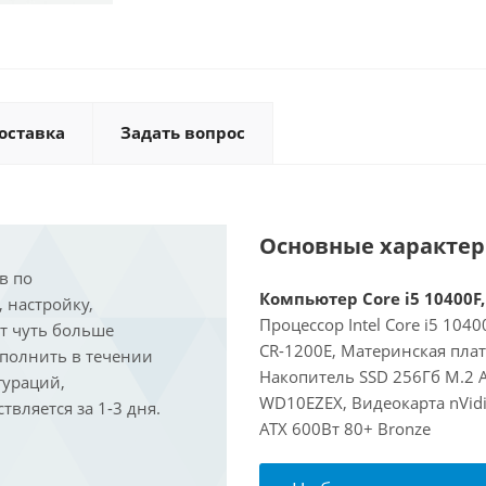
оставка
Задать вопрос
Основные характе
в по
Компьютер Core i5 10400F,
, настройку,
Процессор Intel Core i5 104
ит чуть больше
CR-1200E, Материнская пла
ыполнить в течении
Накопитель SSD 256Гб M.2 
гураций,
WD10EZEX, Видеокарта nVidi
вляется за 1-3 дня.
ATX 600Вт 80+ Bronze