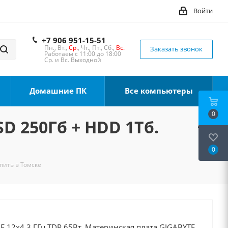
Войти
+7 906 951-15-51
Пн., Вт.,
Ср.
, Чт., Пт., Сб.,
Вс.
Заказать звонок
Работаем с 11:00 до 18:00
Ср. и Вс. Выходной
Домашние ПК
Все компьютеры
0
SD 250Гб + HDD 1Тб.
0
упить в Томске
00F 12x4.3 ГГц TDP 65Вт, Материнская плата GIGABYTE