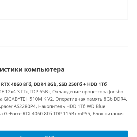
ристики компьютера
 RTX 4060 8Гб, DDR4 8Gb, SSD 250Гб + HDD 1Тб
00F 12x4.3 ГГц TDP 65Вт, Охлаждение процессора Jonsbo
та GIGABYTE H510M K V2, Оперативная память 8Gb DDR4,
Apacer AS2280P4, Накопитель HDD 1Тб WD Blue
a GeForce RTX 4060 8Гб TDP 115Вт mP55, Блок питания