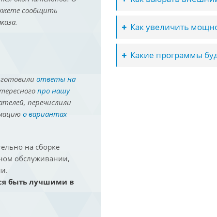
можете сообщить
каза.
Как увеличить мощно
Какие программы буд
иготовили
ответы на
нтересного
про нашу
ателей, перечислили
рмацию
о вариантах
ельно на сборке
йном обслуживании,
и.
ся быть лучшими в