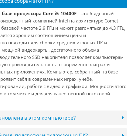
ссора собран этот ПК?
 базе процессора Core i5-10400F
– это 6-ядерный
роизведенный компанией Intel на архитектуре Comet
 базовой частоте 2,9 ГГц и может разгоняться до 4,3 ГГц
ичается хорошим соотношением цены и
шо подходит для сборки средних игровых ПК и
а мощной видеокарты, достаточного объема
водительного SSD накопителя позволяет компьютерам
ную производительность в современных играх и
льных приложениях. Компьютер, собранный на базе
проявит себя в современных играх, учебе,
ировании, работе с видео и графикой. Мощности этого
о в том числе и для для качественной потоковой
тановлена в этом компьютере?
 вид, подсветку и охлаждение ПК?