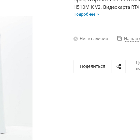
H510M K V2, Видеокарта RTX
HDD 1Тб, БП 600Вт
Подробнее
Нет в наличии
Нашли 
Ц
Поделиться
по