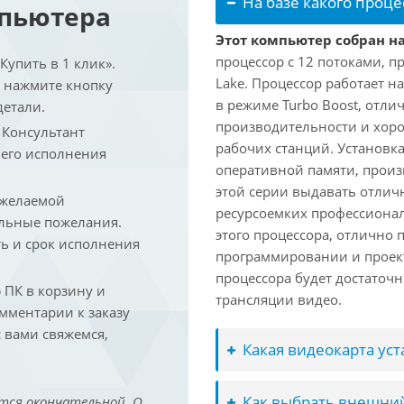
На базе какого проце
мпьютера
Этот компьютер собран на
процессор с 12 потоками, п
упить в 1 клик».
Lake. Процессор работает на
и нажмите кнопку
в режиме Turbo Boost, отл
детали.
производительности и хоро
. Консультант
рабочих станций. Установк
 его исполнения
оперативной памяти, произ
этой серии выдавать отлич
 желаемой
ресурсоемких профессиона
льные пожелания.
этого процессора, отлично 
ть и срок исполнения
программировании и проект
процессора будет достаточн
ПК в корзину и
трансляции видео.
омментарии к заказу
 вами свяжемся,
Какая видеокарта ус
Как выбрать внешний
тся окончательной. О