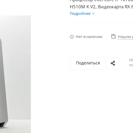
H510M K V2, Видеокарта RX 
БП 600Вт
Подробнее
Нет в наличии
Нашли 
Ц
Поделиться
по