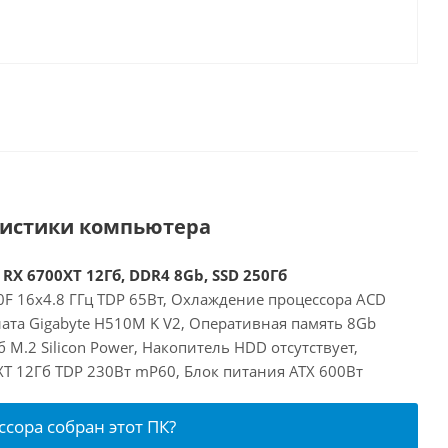
ристики компьютера
 RX 6700XT 12Гб, DDR4 8Gb, SSD 250Гб
00F 16x4.8 ГГц TDP 65Вт, Охлаждение процессора ACD
ата Gigabyte H510M K V2, Оперативная память 8Gb
 M.2 Silicon Power, Накопитель HDD отсутствует,
XT 12Гб TDP 230Вт mP60, Блок питания ATX 600Вт
ссора собран этот ПК?