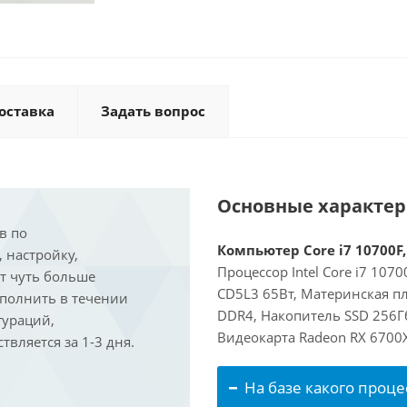
оставка
Задать вопрос
Основные характе
в по
Компьютер Core i7 10700F,
, настройку,
Процессор Intel Core i7 107
ит чуть больше
CD5L3 65Вт, Материнская пл
ыполнить в течении
DDR4, Накопитель SSD 256Гб
гураций,
Видеокарта Radeon RX 6700
вляется за 1-3 дня.
На базе какого проце