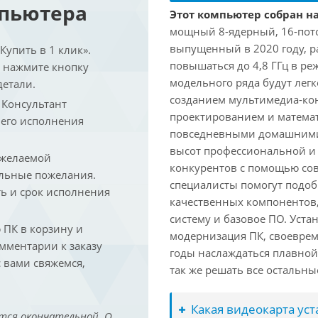
мпьютера
Этот компьютер собран на
мощный 8-ядерный, 16-поточ
выпущенный в 2020 году, ра
упить в 1 клик».
повышаться до 4,8 ГГц в ре
и нажмите кнопку
модельного ряда будут лег
детали.
созданием мультимедиа-кон
. Консультант
проектированием и математ
 его исполнения
повседневными домашними 
высот профессиональной и 
 желаемой
конкурентов с помощью со
льные пожелания.
специалисты помогут подоб
ть и срок исполнения
качественных компонентов,
систему и базовое ПО. Уст
ПК в корзину и
модернизация ПК, своеврем
омментарии к заказу
годы наслаждаться плавной
 вами свяжемся,
так же решать все остальн
Какая видеокарта ус
тся окончательной. О