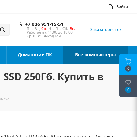
Войти
+7 906 951-15-51
Пн., Вт.,
Ср.
, Чт., Пт., Сб.,
Вс.
Заказать звонок
Работаем с 11:00 до 18:00
Ср. и Вс. Выходной
Домашние ПК
Все компьютеры
0
 SSD 250Гб. Купить в
0
Томске
0F 16x4.8 ГГц TDP 65Вт, Материнская плата Gigabyte