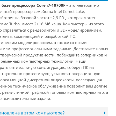
 базе процессора Core i7-10700F
– это невероятно
ный процессор семейства Intel Comet Lake,
ботает на базовой частоте 2,9 ГГц, которая может
жиме Turbo, имеет 2+16 Мб кэша. Компьютеры из этого
ко справляться с рендерингом и 3D–моделированием,
тента, компиляцией и разработкой ПО,
ическим моделированием, а так же со всеми
или профессиональными задачами. Достигайте новых
творческой продуктивности, побеждайте соперников и
временных компьютерных технологий. Наши
рать оптимальную конфигурацию, соберут ПК из
 тщательно протестируют, установят операционную
ановка мощной дискретной видеокарты, последующая
енное техническое обслуживание позволит вам долгие
, реалистичной графикой топовых компьютерных игр, а
ые вычислительные задачи.
тановлена в этом компьютере?