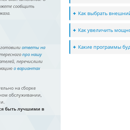
можете сообщить
Как выбрать внешний
каза.
Как увеличить мощно
Какие программы буд
иготовили
ответы на
нтересного
про нашу
ателей, перечислили
рмацию
о вариантах
ельно на сборке
йном обслуживании,
и.
ся быть лучшими в