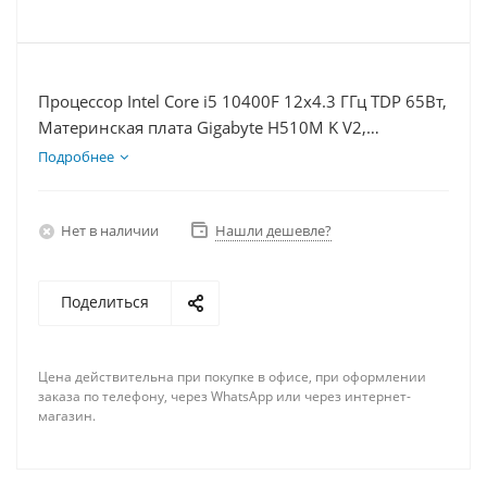
Процессор Intel Core i5 10400F 12x4.3 ГГц TDP 65Вт,
Материнская плата Gigabyte H510M K V2,
Видеокарта RX 6700 10Гб, Память DDR4 8Gb,
Подробнее
Диски SSD 250Гб, БП 600Вт
Нет в наличии
Нашли дешевле?
Поделиться
Цена действительна при покупке в офисе, при оформлении
заказа по телефону, через WhatsApp или через интернет-
магазин.