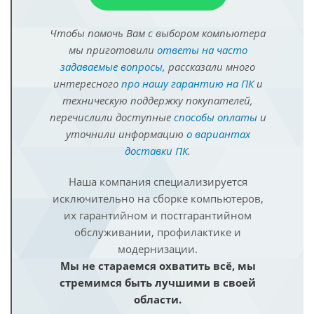
Чтобы помочь Вам с выбором компьютера
мы приготовили
ответы на часто
задаваемые вопросы
, рассказали много
интересного
про нашу гарантию на ПК
и
техническую поддержку покупателей,
перечислили доступные
способы оплаты
и
уточнили информацию
о вариантах
доставки ПК
.
Наша компания специализируется
исключительно на сборке компьютеров,
их гарантийном и постгарантийном
обслуживании, профилактике и
модернизации.
Мы не стараемся охватить всё, мы
стремимся быть лучшими в своей
области.