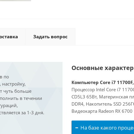
оставка
Задать вопрос
Основные характе
в по
Компьютер Core i7 11700F,
, настройку,
Процессор Intel Core i7 117
ит чуть больше
CD5L3 65Вт, Материнская пл
ыполнить в течении
DDR4, Накопитель SSD 256Гб
гураций,
Видеокарта Radeon RX 6700
вляется за 1-3 дня.
На базе какого проце