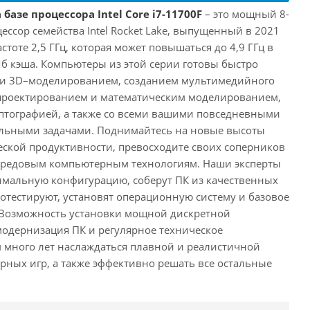
базе процессора Intel Core i7-11700F
– это мощный 8-
ссор семейства Intel Rocket Lake, выпущенный в 2021
астоте 2,5 ГГц, которая может повышаться до 4,9 ГГц в
Мб кэша. Компьютеры из этой серии готовы быстро
м и 3D–моделированием, созданием мультимедийного
 проектированием и математическим моделированием,
тографией, а также со всеми вашими повседневными
ьными задачами. Поднимайтесь на новые высоты
ской продуктивности, превосходите своих соперников
передовым компьютерным технологиям. Наши эксперты
имальную конфигурацию, соберут ПК из качественных
отестируют, установят операционную систему и базовое
 Возможность установки мощной дискретной
одернизация ПК и регулярное техническое
 много лет наслаждаться плавной и реалистичной
ных игр, а также эффективно решать все остальные