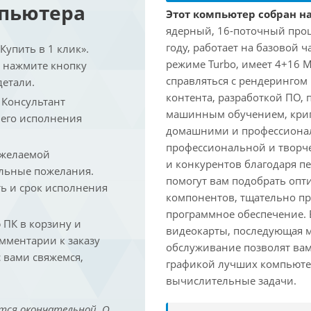
мпьютера
Этот компьютер собран на 
ядерный, 16-поточный проце
году, работает на базовой ч
упить в 1 клик».
режиме Turbo, имеет 4+16 
и нажмите кнопку
справляться с рендеринго
детали.
контента, разработкой ПО,
. Консультант
машинным обучением, крип
 его исполнения
домашними и профессионал
профессиональной и творче
 желаемой
и конкурентов благодаря 
льные пожелания.
помогут вам подобрать опт
ть и срок исполнения
компонентов, тщательно пр
программное обеспечение.
ПК в корзину и
видеокарты, последующая м
омментарии к заказу
обслуживание позволят вам
 вами свяжемся,
графикой лучших компьютер
вычислительные задачи.
тся окончательной. О