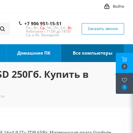
Войти
+7 906 951-15-51
Пн., Вт.,
Ср.
, Чт., Пт., Сб.,
Вс.
Заказать звонок
Работаем с 11:00 до 18:00
Ср. и Вс. Выходной
Домашние ПК
Все компьютеры
0
SD 250Гб. Купить в
0
ске
0F 16x4.9 ГГц TDP 65Вт, Материнская плата Gigabyte