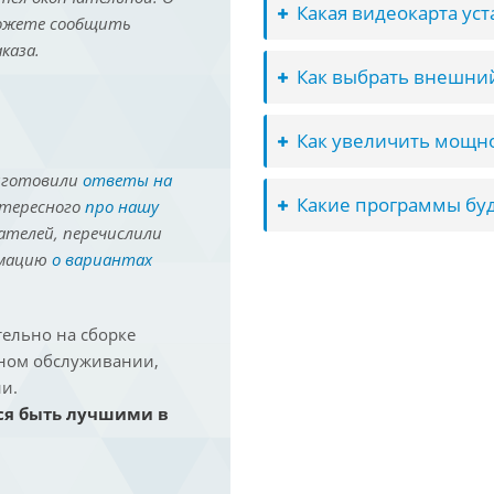
Какая видеокарта ус
можете сообщить
каза.
Как выбрать внешний
Как увеличить мощно
иготовили
ответы на
Какие программы буд
нтересного
про нашу
ателей, перечислили
рмацию
о вариантах
ельно на сборке
йном обслуживании,
и.
ся быть лучшими в