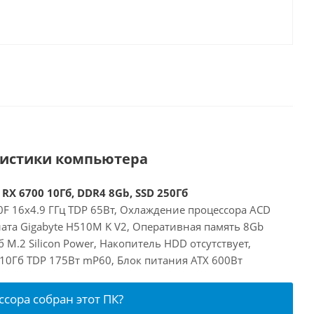
ристики компьютера
 RX 6700 10Гб, DDR4 8Gb, SSD 250Гб
00F 16x4.9 ГГц TDP 65Вт, Охлаждение процессора ACD
ата Gigabyte H510M K V2, Оперативная память 8Gb
 M.2 Silicon Power, Накопитель HDD отсутствует,
 10Гб TDP 175Вт mP60, Блок питания ATX 600Вт
ссора собран этот ПК?