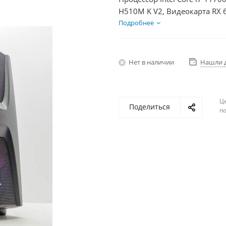
H510M K V2, Видеокарта RX 
600Вт
Подробнее
Нет в наличии
Нашли 
Ц
Поделиться
по