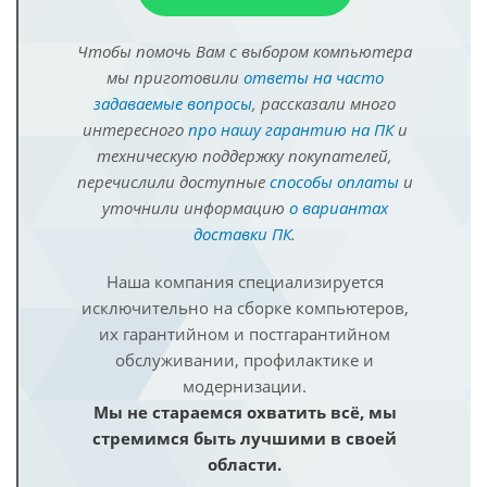
Чтобы помочь Вам с выбором компьютера
мы приготовили
ответы на часто
задаваемые вопросы
, рассказали много
интересного
про нашу гарантию на ПК
и
техническую поддержку покупателей,
перечислили доступные
способы оплаты
и
уточнили информацию
о вариантах
доставки ПК
.
Наша компания специализируется
исключительно на сборке компьютеров,
их гарантийном и постгарантийном
обслуживании, профилактике и
модернизации.
Мы не стараемся охватить всё, мы
стремимся быть лучшими в своей
области.