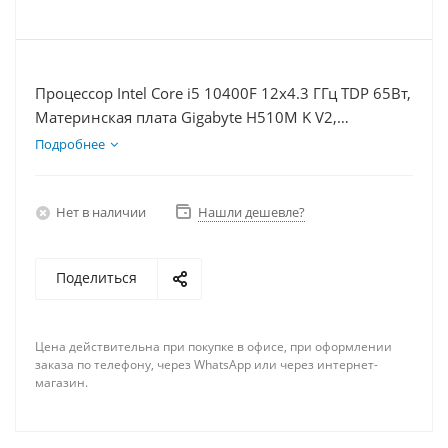
Процессор Intel Core i5 10400F 12x4.3 ГГц TDP 65Вт,
Материнская плата Gigabyte H510M K V2,
Видеокарта RX 6700 10Гб, Память DDR4 8Gb,
Подробнее
Диски SSD 250Гб + HDD 2Тб, БП 600Вт
Нет в наличии
Нашли дешевле?
Поделиться
Цена действительна при покупке в офисе, при оформлении
заказа по телефону, через WhatsApp или через интернет-
магазин.