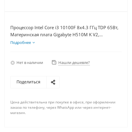
Процессор Intel Core i3 10100F 8x4.3 ГГц TDP 65Вт,
Материнская плата Gigabyte H510M K V2,
Видеокарта RX 6700 10Гб, Память DDR4 8Gb,
Подробнее
Диски SSD 250Гб + HDD 2Тб, БП 600Вт
Нет в наличии
Нашли дешевле?
Поделиться
Цена действительна при покупке в офисе, при оформлении
заказа по телефону, через WhatsApp или через интернет-
магазин.