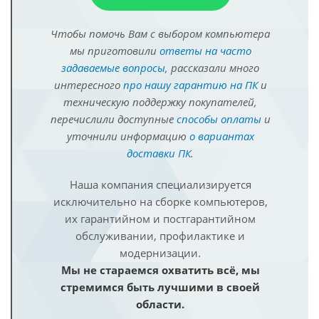
Чтобы помочь Вам с выбором компьютера
мы приготовили
ответы на часто
задаваемые вопросы
, рассказали много
интересного
про нашу гарантию на ПК
и
техническую поддержку покупателей,
перечислили доступные
способы оплаты
и
уточнили информацию
о вариантах
доставки ПК
.
Наша компания специализируется
исключительно на сборке компьютеров,
их гарантийном и постгарантийном
обслуживании, профилактике и
модернизации.
Мы не стараемся охватить всё, мы
стремимся быть лучшими в своей
области.