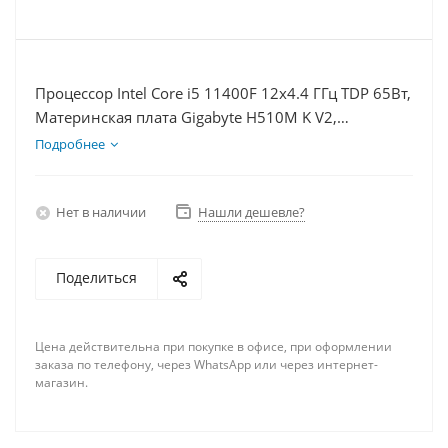
Процессор Intel Core i5 11400F 12x4.4 ГГц TDP 65Вт,
Материнская плата Gigabyte H510M K V2,
Видеокарта RTX 3060 8Гб, Память DDR4 8Gb,
Подробнее
Диски SSD 250Гб, БП 600Вт
Нет в наличии
Нашли дешевле?
Поделиться
Цена действительна при покупке в офисе, при оформлении
заказа по телефону, через WhatsApp или через интернет-
магазин.