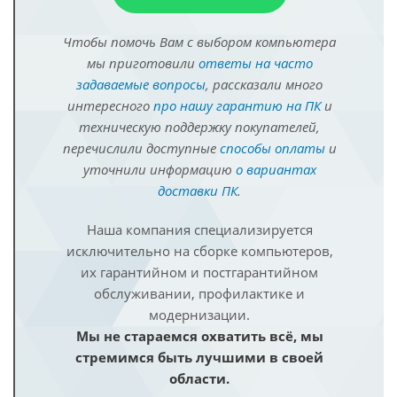
Чтобы помочь Вам с выбором компьютера
мы приготовили
ответы на часто
задаваемые вопросы
, рассказали много
интересного
про нашу гарантию на ПК
и
техническую поддержку покупателей,
перечислили доступные
способы оплаты
и
уточнили информацию
о вариантах
доставки ПК
.
Наша компания специализируется
исключительно на сборке компьютеров,
их гарантийном и постгарантийном
обслуживании, профилактике и
модернизации.
Мы не стараемся охватить всё, мы
стремимся быть лучшими в своей
области.