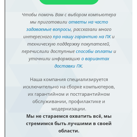
Чтобы помочь Вам с выбором компьютера
мы приготовили
ответы на часто
задаваемые вопросы
, рассказали много
интересного
про нашу гарантию на ПК
и
техническую поддержку покупателей,
перечислили доступные
способы оплаты
и
уточнили информацию
о вариантах
доставки ПК
.
Наша компания специализируется
исключительно на сборке компьютеров,
их гарантийном и постгарантийном
обслуживании, профилактике и
модернизации.
Мы не стараемся охватить всё, мы
стремимся быть лучшими в своей
области.