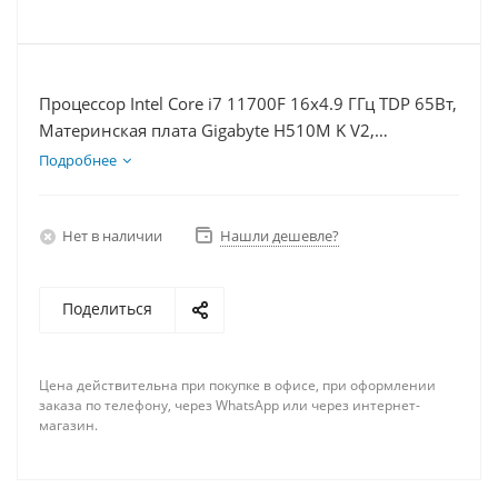
Процессор Intel Core i7 11700F 16x4.9 ГГц TDP 65Вт,
Материнская плата Gigabyte H510M K V2,
Видеокарта RTX 3060 8Гб, Память DDR4 8Gb,
Подробнее
Диски SSD 250Гб, БП 600Вт
Нет в наличии
Нашли дешевле?
Поделиться
Цена действительна при покупке в офисе, при оформлении
заказа по телефону, через WhatsApp или через интернет-
магазин.