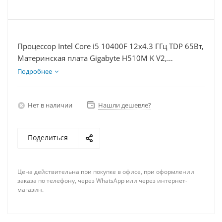
Процессор Intel Core i5 10400F 12x4.3 ГГц TDP 65Вт,
Материнская плата Gigabyte H510M K V2,
Видеокарта RTX 3060 8Гб, Память DDR4 8Gb,
Подробнее
Диски SSD 250Гб + HDD 1Тб, БП 600Вт
Нет в наличии
Нашли дешевле?
Поделиться
Цена действительна при покупке в офисе, при оформлении
заказа по телефону, через WhatsApp или через интернет-
магазин.