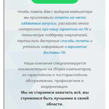
Чтобы помочь Вам с выбором компьютера
мы приготовили
ответы на часто
задаваемые вопросы
, рассказали много
интересного
про нашу гарантию на ПК
и
техническую поддержку покупателей,
перечислили доступные
способы оплаты
и
уточнили информацию
о вариантах
доставки ПК
.
Наша компания специализируется
исключительно на сборке компьютеров,
их гарантийном и постгарантийном
обслуживании, профилактике и
модернизации.
Мы не стараемся охватить всё, мы
стремимся быть лучшими в своей
области.