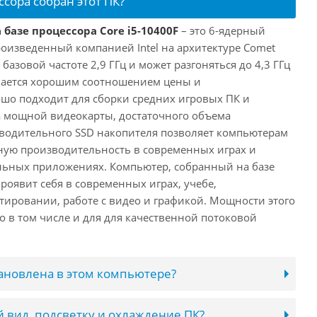
ссора собран этот ПК?
 базе процессора Core i5-10400F
– это 6-ядерный
роизведенный компанией Intel на архитектуре Comet
 базовой частоте 2,9 ГГц и может разгоняться до 4,3 ГГц
ичается хорошим соотношением цены и
шо подходит для сборки средних игровых ПК и
а мощной видеокарты, достаточного объема
водительного SSD накопителя позволяет компьютерам
ную производительность в современных играх и
льных приложениях. Компьютер, собранный на базе
проявит себя в современных играх, учебе,
ировании, работе с видео и графикой. Мощности этого
о в том числе и для для качественной потоковой
тановлена в этом компьютере?
 вид, подсветку и охлаждение ПК?