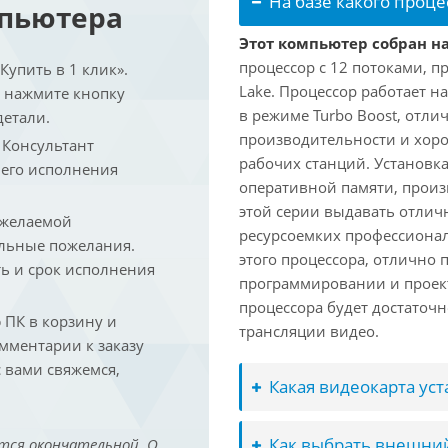
На базе какого проце
мпьютера
Этот компьютер собран на
процессор с 12 потоками, п
упить в 1 клик».
Lake. Процессор работает на
и нажмите кнопку
в режиме Turbo Boost, отл
детали.
производительности и хоро
. Консультант
рабочих станций. Установк
 его исполнения
оперативной памяти, произ
этой серии выдавать отлич
 желаемой
ресурсоемких профессиона
льные пожелания.
этого процессора, отлично 
ть и срок исполнения
программировании и проект
процессора будет достаточн
ПК в корзину и
трансляции видео.
омментарии к заказу
 вами свяжемся,
Какая видеокарта ус
Как выбрать внешний
тся окончательной. О