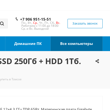
+7 906 951-15-51
Пн., Вт.,
Ср.
, Чт., Пт., Сб.,
Вс.
Заказать звонок
Работаем с 11:00 до 18:00
Ср. и Вс. Выходной
Домашние ПК
Все компьютеры
SSD 250Гб + HDD 1Тб.
Купить в Томске
0F 12x4.3 ГГц TDP 65Вт, Материнская плата Gigabyte