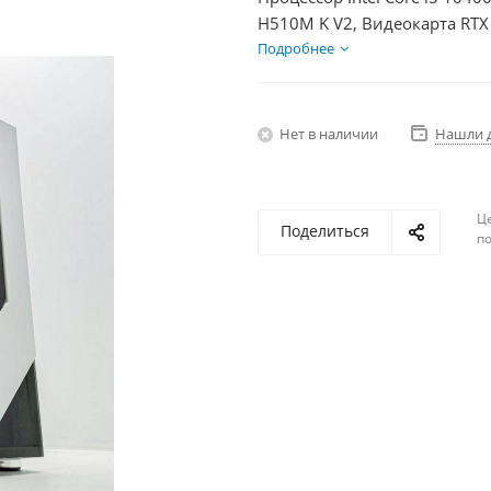
H510M K V2, Видеокарта RTX
HDD 1Тб, БП 600Вт
Подробнее
Нет в наличии
Нашли 
Ц
Поделиться
по