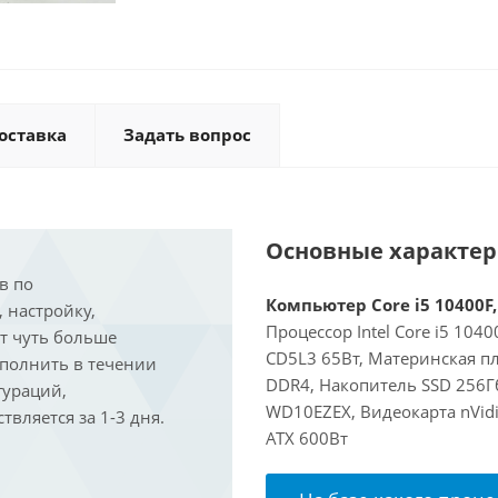
оставка
Задать вопрос
Основные характе
в по
Компьютер Core i5 10400F,
, настройку,
Процессор Intel Core i5 104
ит чуть больше
CD5L3 65Вт, Материнская пл
ыполнить в течении
DDR4, Накопитель SSD 256Гб
гураций,
WD10EZEX, Видеокарта nVidi
вляется за 1-3 дня.
ATX 600Вт