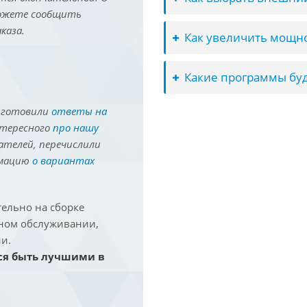
можете сообщить
каза.
Как увеличить мощно
Какие программы буд
иготовили
ответы на
нтересного
про нашу
ателей, перечислили
рмацию
о вариантах
ельно на сборке
йном обслуживании,
и.
ся быть лучшими в