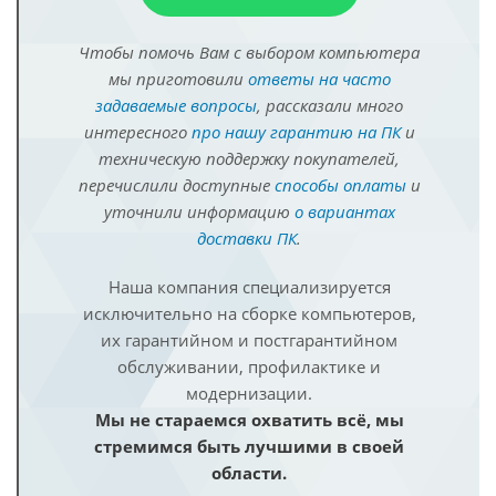
Чтобы помочь Вам с выбором компьютера
мы приготовили
ответы на часто
задаваемые вопросы
, рассказали много
интересного
про нашу гарантию на ПК
и
техническую поддержку покупателей,
перечислили доступные
способы оплаты
и
уточнили информацию
о вариантах
доставки ПК
.
Наша компания специализируется
исключительно на сборке компьютеров,
их гарантийном и постгарантийном
обслуживании, профилактике и
модернизации.
Мы не стараемся охватить всё, мы
стремимся быть лучшими в своей
области.