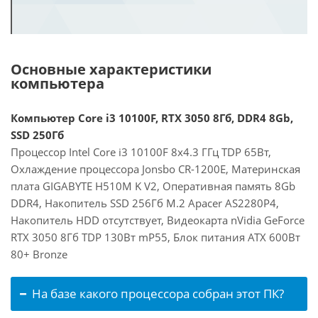
Основные характеристики
компьютера
Компьютер Core i3 10100F, RTX 3050 8Гб, DDR4 8Gb,
SSD 250Гб
Процессор Intel Core i3 10100F 8x4.3 ГГц TDP 65Вт,
Охлаждение процессора Jonsbo CR-1200E, Материнская
плата GIGABYTE H510M K V2, Оперативная память 8Gb
DDR4, Накопитель SSD 256Гб M.2 Apacer AS2280P4,
Накопитель HDD отсутствует, Видеокарта nVidia GeForce
RTX 3050 8Гб TDP 130Вт mP55, Блок питания ATX 600Вт
80+ Bronze
На базе какого процессора собран этот ПК?