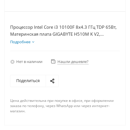
Процессор Intel Core i3 10100F 8x4.3 ГГц TDP 65Вт,
Материнская плата GIGABYTE H510M K V2,
Видеокарта RTX 3050 8Гб, Память DDR4 8Gb,
Подробнее
Диски SSD 250Гб, БП 600Вт
Нет в наличии
Нашли дешевле?
Поделиться
Цена действительна при покупке в офисе, при оформлении
заказа по телефону, через WhatsApp или через интернет-
магазин.