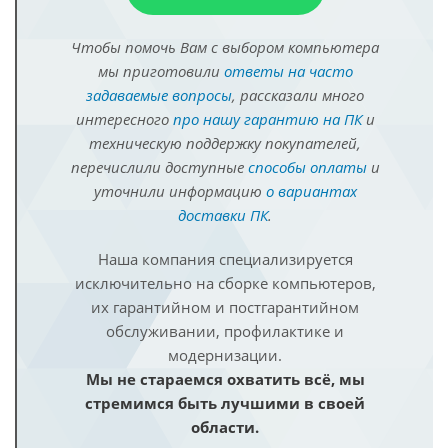
Чтобы помочь Вам с выбором компьютера
мы приготовили
ответы на часто
задаваемые вопросы
, рассказали много
интересного
про нашу гарантию на ПК
и
техническую поддержку покупателей,
перечислили доступные
способы оплаты
и
уточнили информацию
о вариантах
доставки ПК
.
Наша компания специализируется
исключительно на сборке компьютеров,
их гарантийном и постгарантийном
обслуживании, профилактике и
модернизации.
Мы не стараемся охватить всё, мы
стремимся быть лучшими в своей
области.