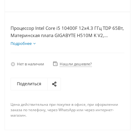
Процессор Intel Core i5 10400F 12x4.3 ГГц TDP 65Вт,
Материнская плата GIGABYTE H510M K V2,
Видеокарта RTX 3050 8Гб, Память DDR4 8Gb,
Подробнее
Диски SSD 250Гб + HDD 1Тб, БП 600Вт
Нет в наличии
Нашли дешевле?
Поделиться
Цена действительна при покупке в офисе, при оформлении
заказа по телефону, через WhatsApp или через интернет-
магазин.