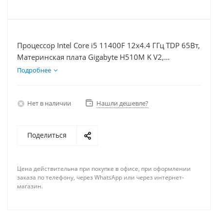
Процессор Intel Core i5 11400F 12x4.4 ГГц TDP 65Вт,
Материнская плата Gigabyte H510M K V2,
Видеокарта RTX 4060Ti 8Гб, Память DDR4 16Gb,
Подробнее
Диски SSD 250Гб, БП 600Вт
Нет в наличии
Нашли дешевле?
Поделиться
Цена действительна при покупке в офисе, при оформлении
заказа по телефону, через WhatsApp или через интернет-
магазин.