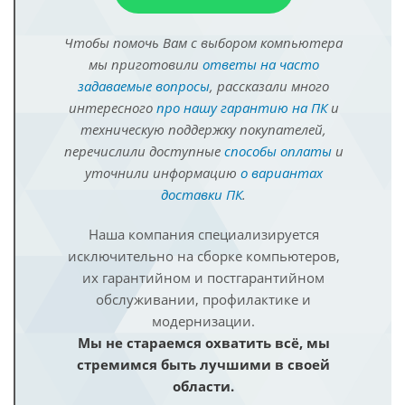
Чтобы помочь Вам с выбором компьютера
мы приготовили
ответы на часто
задаваемые вопросы
, рассказали много
интересного
про нашу гарантию на ПК
и
техническую поддержку покупателей,
перечислили доступные
способы оплаты
и
уточнили информацию
о вариантах
доставки ПК
.
Наша компания специализируется
исключительно на сборке компьютеров,
их гарантийном и постгарантийном
обслуживании, профилактике и
модернизации.
Мы не стараемся охватить всё, мы
стремимся быть лучшими в своей
области.