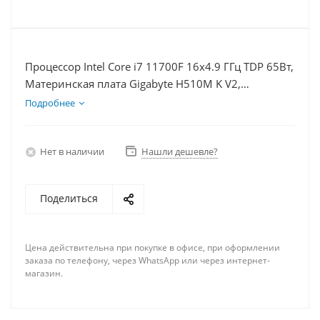
Процессор Intel Core i7 11700F 16x4.9 ГГц TDP 65Вт,
Материнская плата Gigabyte H510M K V2,
Видеокарта RTX 4060 8Гб, Память DDR4 16Gb,
Подробнее
Диски SSD 250Гб + HDD 1Тб, БП 600Вт
Нет в наличии
Нашли дешевле?
Поделиться
Цена действительна при покупке в офисе, при оформлении
заказа по телефону, через WhatsApp или через интернет-
магазин.