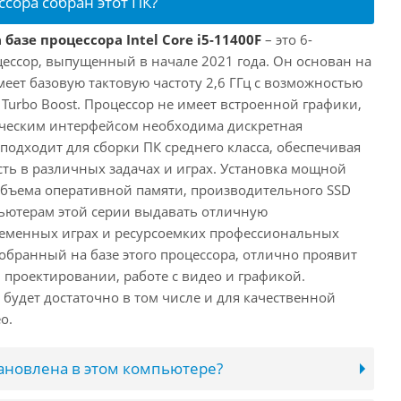
ссора собран этот ПК?
базе процессора Intel Core i5-11400F
– это 6-
ессор, выпущенный в начале 2021 года. Он основан на
имеет базовую тактовую частоту 2,6 ГГц с возможностью
е Turbo Boost. Процессор не имеет встроенной графики,
ическим интерфейсом необходима дискретная
 подходит для сборки ПК среднего класса, обеспечивая
ь в различных задачах и играх. Установка мощной
объема оперативной памяти, производительного SSD
ьютерам этой серии выдавать отличную
ременных играх и ресурсоемких профессиональных
обранный на базе этого процессора, отлично проявит
 проектировании, работе с видео и графикой.
будет достаточно в том числе и для качественной
о.
тановлена в этом компьютере?