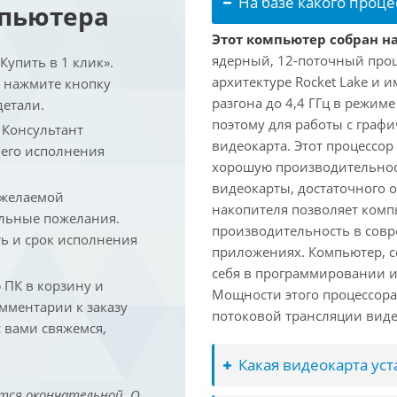
На базе какого проце
мпьютера
Этот компьютер собран на 
ядерный, 12-поточный проц
упить в 1 клик».
архитектуре Rocket Lake и 
и нажмите кнопку
разгона до 4,4 ГГц в режим
детали.
поэтому для работы с граф
. Консультант
видеокарта. Этот процессор
 его исполнения
хорошую производительност
видеокарты, достаточного 
 желаемой
накопителя позволяет комп
льные пожелания.
производительность в сов
ть и срок исполнения
приложениях. Компьютер, с
себя в программировании и
ПК в корзину и
Мощности этого процессора 
омментарии к заказу
потоковой трансляции виде
 вами свяжемся,
Какая видеокарта ус
тся окончательной. О