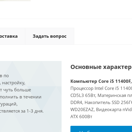
оставка
Задать вопрос
Основные характе
в по
Компьютер Core i5 11400F,
, настройку,
Процессор Intel Core i5 114
ит чуть больше
CD5L3 65Вт, Материнская пл
ыполнить в течении
DDR4, Накопитель SSD 256Г
гураций,
WD20EZAZ, Видеокарта nVidi
вляется за 1-3 дня.
ATX 600Вт