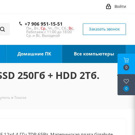
Войти
+7 906 951-15-51
Пн., Вт.,
Ср.
, Чт., Пт., Сб.,
Вс.
Заказать звонок
Работаем с 11:00 до 18:00
Ср. и Вс. Выходной
Домашние ПК
Все компьютеры
0
SSD 250Гб + HDD 2Тб.
0
Купить в Томске
0F 12x4.4 ГГц TDP 65Вт, Материнская плата Gigabyte