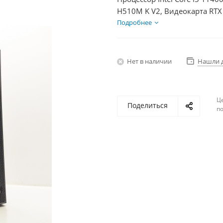
H510M K V2, Видеокарта RTX
HDD 2Тб, БП 600Вт
Подробнее
Нет в наличии
Нашли 
Ц
Поделиться
по