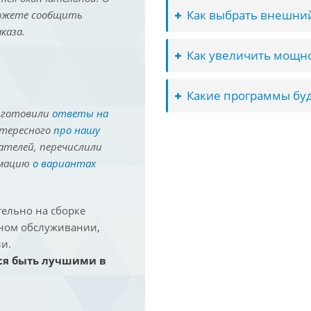
Как выбрать внешний
можете сообщить
каза.
Как увеличить мощно
Какие программы буд
иготовили
ответы на
нтересного
про нашу
ателей, перечислили
рмацию
о вариантах
ельно на сборке
йном обслуживании,
и.
ся быть лучшими в