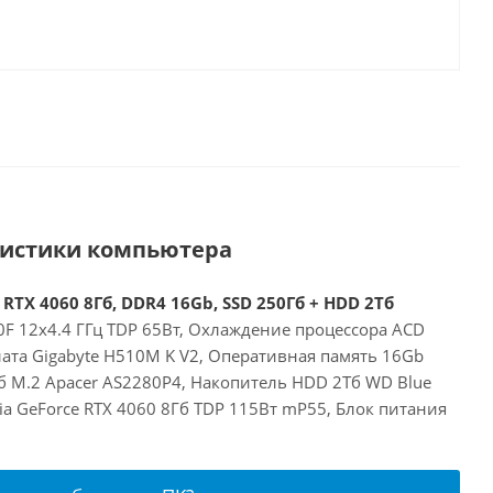
ристики компьютера
 RTX 4060 8Гб, DDR4 16Gb, SSD 250Гб + HDD 2Тб
00F 12x4.4 ГГц TDP 65Вт, Охлаждение процессора ACD
ата Gigabyte H510M K V2, Оперативная память 16Gb
б M.2 Apacer AS2280P4, Накопитель HDD 2Тб WD Blue
a GeForce RTX 4060 8Гб TDP 115Вт mP55, Блок питания