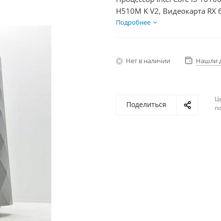
H510M K V2, Видеокарта RX 
HDD 1Тб, БП 600Вт
Подробнее
Нет в наличии
Нашли 
Ц
Поделиться
по