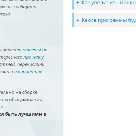
Как увеличить мощно
можете сообщить
каза.
Какие программы буд
иготовили
ответы на
нтересного
про нашу
ателей, перечислили
рмацию
о вариантах
ельно на сборке
йном обслуживании,
и.
ся быть лучшими в