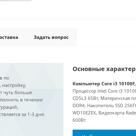
оставка
Задать вопрос
Основные характе
в по
Компьютер Core i3 10100F,
, настройку,
Процессор Intel Core i3 101
ит чуть больше
CD5L3 65Вт, Материнская пл
ыполнить в течении
DDR4, Накопитель SSD 256Гб
гураций,
WD10EZEX, Видеокарта Rade
вляется за 1-3 дня.
600Вт