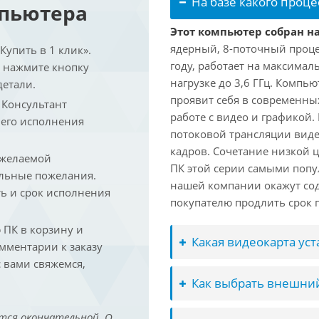
На базе какого проце
мпьютера
Этот компьютер собран на 
ядерный, 8-поточный проце
упить в 1 клик».
году, работает на максимал
и нажмите кнопку
нагрузке до 3,6 ГГц. Компь
детали.
проявит себя в современны
. Консультант
работе с видео и графикой.
 его исполнения
потоковой трансляции виде
кадров. Сочетание низкой 
 желаемой
ПК этой серии самыми попу
льные пожелания.
нашей компании окажут сод
ть и срок исполнения
покупателю продлить срок п
ПК в корзину и
Какая видеокарта ус
омментарии к заказу
 вами свяжемся,
Как выбрать внешний
тся окончательной. О