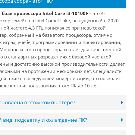
ссора собран этот ПК?
базе процессора Intel Core i3-10100F
– это 4-
ссор семейства Intel Comet Lake, выпущенный в 2020
ьной частоте 4,3 ГГц понижая ее при невысокой
ютер, собранный на базе этого процессора, отлично
х играх, учебе, программировании и проектировании,
 Мощности этого процессора хватает для качественной
о в стандартных разрешениях с базовой частотой
цены и достаточно высокой производительности делает
лярными на протяжении нескольких лет. Специалисты
ействие в последующей модернизации, что позволит
олезного использования этого ПК до 10 лет.
тановлена в этом компьютере?
 вид, подсветку и охлаждение ПК?