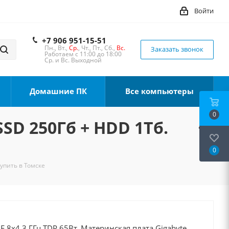
Войти
+7 906 951-15-51
Пн., Вт.,
Ср.
, Чт., Пт., Сб.,
Вс.
Заказать звонок
Работаем с 11:00 до 18:00
Ср. и Вс. Выходной
Домашние ПК
Все компьютеры
0
SSD 250Гб + HDD 1Тб.
0
Купить в Томске
0F 8x4.3 ГГц TDP 65Вт, Материнская плата Gigabyte