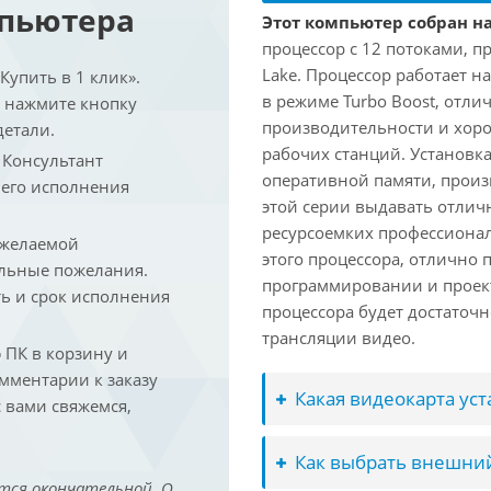
мпьютера
Этот компьютер собран на
процессор с 12 потоками, п
Lake. Процессор работает на
упить в 1 клик».
в режиме Turbo Boost, отл
и нажмите кнопку
производительности и хоро
детали.
рабочих станций. Установк
. Консультант
оперативной памяти, произ
 его исполнения
этой серии выдавать отлич
ресурсоемких профессиона
 желаемой
этого процессора, отлично 
льные пожелания.
программировании и проект
ть и срок исполнения
процессора будет достаточн
трансляции видео.
ПК в корзину и
омментарии к заказу
Какая видеокарта ус
 вами свяжемся,
Как выбрать внешний
тся окончательной. О