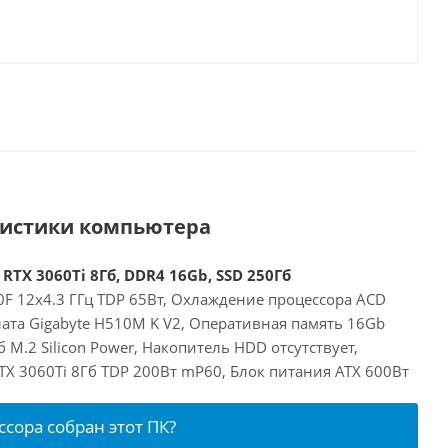
ристики компьютера
 RTX 3060Ti 8Гб, DDR4 16Gb, SSD 250Гб
00F 12x4.3 ГГц TDP 65Вт, Охлаждение процессора ACD
ата Gigabyte H510M K V2, Оперативная память 16Gb
 M.2 Silicon Power, Накопитель HDD отсутствует,
RTX 3060Ti 8Гб TDP 200Вт mP60, Блок питания ATX 600Вт
ссора собран этот ПК?