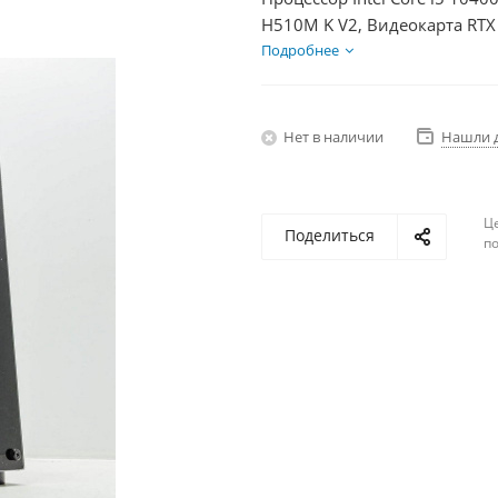
H510M K V2, Видеокарта RTX
БП 600Вт
Подробнее
Нет в наличии
Нашли 
Ц
Поделиться
по