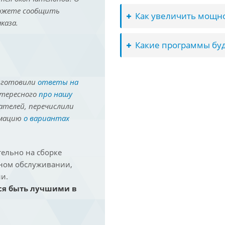
можете сообщить
Как увеличить мощно
каза.
Какие программы буд
иготовили
ответы на
нтересного
про нашу
ателей, перечислили
рмацию
о вариантах
ельно на сборке
йном обслуживании,
и.
ся быть лучшими в