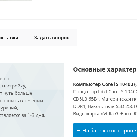
оставка
Задать вопрос
Основные характе
в по
Компьютер Core i5 10400F,
, настройку,
Процессор Intel Core i5 104
ит чуть больше
CD5L3 65Вт, Материнская пл
ыполнить в течении
DDR4, Накопитель SSD 256Гб
гураций,
Видеокарта nVidia GeForce 
вляется за 1-3 дня.
На базе какого проце