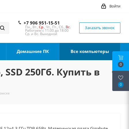
Войти
+7 906 951-15-51
Пн., Вт.,
Ср.
, Чт., Пт., Сб.,
Вс.
Заказать звонок
Работаем с 11:00 до 18:00
Ср. и Вс. Выходной
Домашние ПК
Все компьютеры
0
, SSD 250Гб. Купить в
0
Томске
0F 12x4.3 ГГц TDP 65Вт, Материнская плата Gigabyte