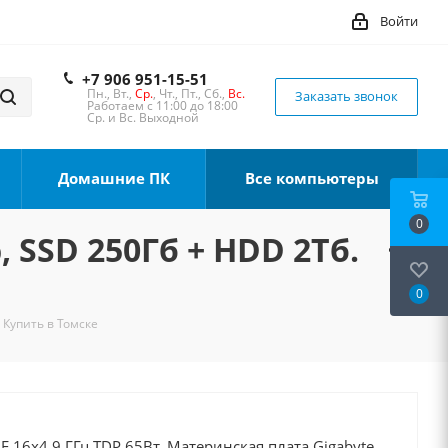
Войти
+7 906 951-15-51
Пн., Вт.,
Ср.
, Чт., Пт., Сб.,
Вс.
Заказать звонок
Работаем с 11:00 до 18:00
Ср. и Вс. Выходной
Домашние ПК
Все компьютеры
0
, SSD 250Гб + HDD 2Тб.
0
 Купить в Томске
0F 16x4.9 ГГц TDP 65Вт, Материнская плата Gigabyte