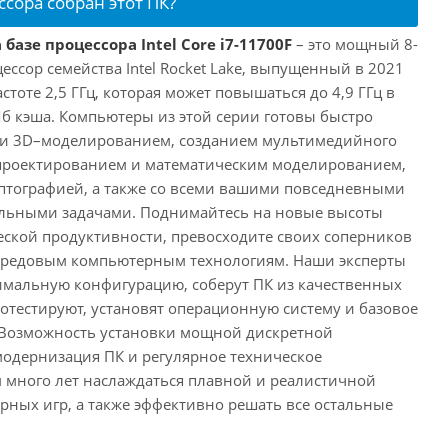
ссора собран этот ПК?
базе процессора Intel Core i7-11700F
– это мощный 8-
ссор семейства Intel Rocket Lake, выпущенный в 2021
астоте 2,5 ГГц, которая может повышаться до 4,9 ГГц в
Мб кэша. Компьютеры из этой серии готовы быстро
м и 3D–моделированием, созданием мультимедийного
 проектированием и математическим моделированием,
тографией, а также со всеми вашими повседневными
ьными задачами. Поднимайтесь на новые высоты
ской продуктивности, превосходите своих соперников
передовым компьютерным технологиям. Наши эксперты
имальную конфигурацию, соберут ПК из качественных
отестируют, установят операционную систему и базовое
 Возможность установки мощной дискретной
одернизация ПК и регулярное техническое
 много лет наслаждаться плавной и реалистичной
ных игр, а также эффективно решать все остальные