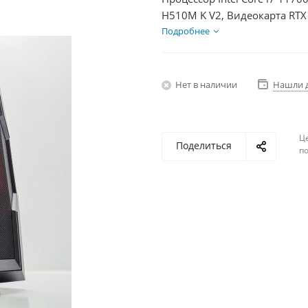
H510M K V2, Видеокарта RTX
HDD 2Тб, БП 600Вт
Подробнее
Нет в наличии
Нашли 
Ц
Поделиться
по