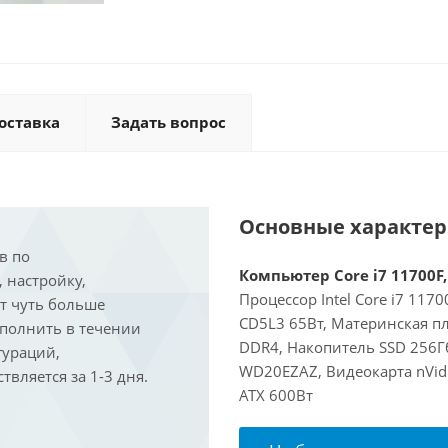
оставка
Задать вопрос
Основные характе
в по
Компьютер Core i7 11700F,
, настройку,
Процессор Intel Core i7 117
ит чуть больше
CD5L3 65Вт, Материнская пл
ыполнить в течении
DDR4, Накопитель SSD 256Гб
гураций,
WD20EZAZ, Видеокарта nVidi
вляется за 1-3 дня.
ATX 600Вт