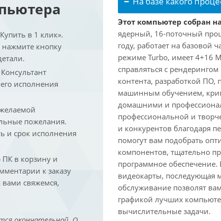
На базе какого проце
мпьютера
Этот компьютер собран на 
ядерный, 16-поточный проце
упить в 1 клик».
году, работает на базовой ч
и нажмите кнопку
режиме Turbo, имеет 4+16 
детали.
справляться с рендеринго
. Консультант
контента, разработкой ПО,
 его исполнения
машинным обучением, крип
домашними и профессионал
 желаемой
профессиональной и творче
льные пожелания.
и конкурентов благодаря 
ть и срок исполнения
помогут вам подобрать опт
компонентов, тщательно пр
ПК в корзину и
программное обеспечение.
омментарии к заказу
видеокарты, последующая м
 вами свяжемся,
обслуживание позволят вам
графикой лучших компьютер
вычислительные задачи.
тся окончательной. О