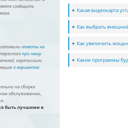
можете сообщить
Какая видеокарта ус
каза.
Как выбрать внешний
Как увеличить мощно
иготовили
ответы на
нтересного
про нашу
Какие программы буд
ателей, перечислили
рмацию
о вариантах
ельно на сборке
йном обслуживании,
и.
ся быть лучшими в