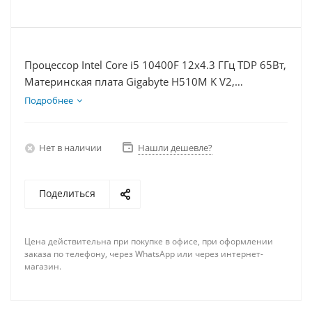
Процессор Intel Core i5 10400F 12x4.3 ГГц TDP 65Вт,
Материнская плата Gigabyte H510M K V2,
Видеокарта RTX 3060 8Гб, Память DDR4 16Gb,
Подробнее
Диски SSD 250Гб + HDD 2Тб, БП 600Вт
Нет в наличии
Нашли дешевле?
Поделиться
Цена действительна при покупке в офисе, при оформлении
заказа по телефону, через WhatsApp или через интернет-
магазин.