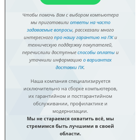
Чтобы помочь Вам с выбором компьютера
мы приготовили
ответы на часто
задаваемые вопросы
, рассказали много
интересного
про нашу гарантию на ПК
и
техническую поддержку покупателей,
перечислили доступные
способы оплаты
и
уточнили информацию
о вариантах
доставки ПК
.
Наша компания специализируется
исключительно на сборке компьютеров,
их гарантийном и постгарантийном
обслуживании, профилактике и
модернизации.
Мы не стараемся охватить всё, мы
стремимся быть лучшими в своей
области.