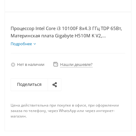
Процессор Intel Core i3 10100F 8x4.3 ГГц TDP 65Вт,
Материнская плата Gigabyte H510M K V2,
Видеокарта RTX 3060 8Гб, Память DDR4 16Gb,
Подробнее
Диски SSD 250Гб + HDD 2Тб, БП 600Вт
Нет в наличии
Нашли дешевле?
Поделиться
Цена действительна при покупке в офисе, при оформлении
заказа по телефону, через WhatsApp или через интернет-
магазин.