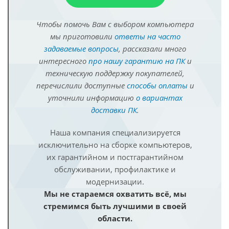
Чтобы помочь Вам с выбором компьютера
мы приготовили
ответы на часто
задаваемые вопросы
, рассказали много
интересного
про нашу гарантию на ПК
и
техническую поддержку покупателей,
перечислили доступные
способы оплаты
и
уточнили информацию
о вариантах
доставки ПК
.
Наша компания специализируется
исключительно на сборке компьютеров,
их гарантийном и постгарантийном
обслуживании, профилактике и
модернизации.
Мы не стараемся охватить всё, мы
стремимся быть лучшими в своей
области.