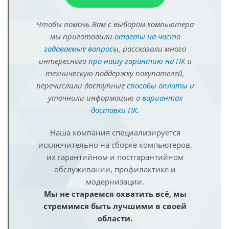
Чтобы помочь Вам с выбором компьютера
мы приготовили
ответы на часто
задаваемые вопросы
, рассказали много
интересного
про нашу гарантию на ПК
и
техническую поддержку покупателей,
перечислили доступные
способы оплаты
и
уточнили информацию
о вариантах
доставки ПК
.
Наша компания специализируется
исключительно на сборке компьютеров,
их гарантийном и постгарантийном
обслуживании, профилактике и
модернизации.
Мы не стараемся охватить всё, мы
стремимся быть лучшими в своей
области.