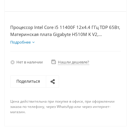
Процессор Intel Core i5 11400F 12x4.4 ГГц TDP 65Вт,
Материнская плата Gigabyte H510M K V2,
Видеокарта RTX 3060 12Гб, Память DDR4 16Gb,
Подробнее
Диски SSD 250Гб, БП 600Вт
Нет в наличии
Нашли дешевле?
Поделиться
Цена действительна при покупке в офисе, при оформлении
заказа по телефону, через WhatsApp или через интернет-
магазин.