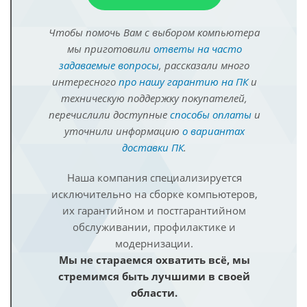
Чтобы помочь Вам с выбором компьютера
мы приготовили
ответы на часто
задаваемые вопросы
, рассказали много
интересного
про нашу гарантию на ПК
и
техническую поддержку покупателей,
перечислили доступные
способы оплаты
и
уточнили информацию
о вариантах
доставки ПК
.
Наша компания специализируется
исключительно на сборке компьютеров,
их гарантийном и постгарантийном
обслуживании, профилактике и
модернизации.
Мы не стараемся охватить всё, мы
стремимся быть лучшими в своей
области.