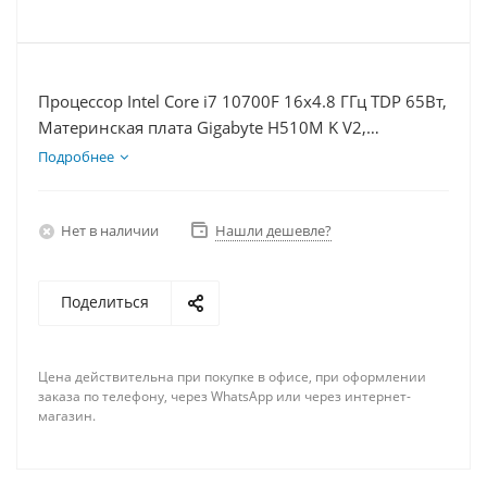
Процессор Intel Core i7 10700F 16x4.8 ГГц TDP 65Вт,
Материнская плата Gigabyte H510M K V2,
Видеокарта RTX 3060 12Гб, Память DDR4 16Gb,
Подробнее
Диски SSD 250Гб, БП 600Вт
Нет в наличии
Нашли дешевле?
Поделиться
Цена действительна при покупке в офисе, при оформлении
заказа по телефону, через WhatsApp или через интернет-
магазин.