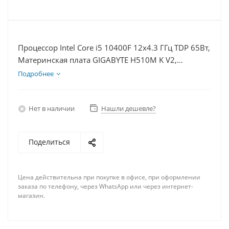
Процессор Intel Core i5 10400F 12x4.3 ГГц TDP 65Вт,
Материнская плата GIGABYTE H510M K V2,
Видеокарта RTX 3050 8Гб, Память DDR4 16Gb,
Подробнее
Диски SSD 250Гб, БП 600Вт
Нет в наличии
Нашли дешевле?
Поделиться
Цена действительна при покупке в офисе, при оформлении
заказа по телефону, через WhatsApp или через интернет-
магазин.