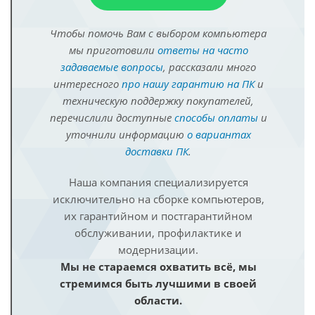
Чтобы помочь Вам с выбором компьютера
мы приготовили
ответы на часто
задаваемые вопросы
, рассказали много
интересного
про нашу гарантию на ПК
и
техническую поддержку покупателей,
перечислили доступные
способы оплаты
и
уточнили информацию
о вариантах
доставки ПК
.
Наша компания специализируется
исключительно на сборке компьютеров,
их гарантийном и постгарантийном
обслуживании, профилактике и
модернизации.
Мы не стараемся охватить всё, мы
стремимся быть лучшими в своей
области.