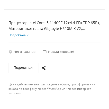
Процессор Intel Core i5 11400F 12x4.4 ГГц TDP 65Вт,
Материнская плата Gigabyte H510M K V2,
Видеокарта RTX 4060Ti 8Гб, Память DDR4 64Gb,
Подробнее
Диски SSD 250Гб + HDD 1Тб, БП 600Вт
Нет в наличии
Нашли дешевле?
Поделиться
Цена действительна при покупке в офисе, при оформлении
заказа по телефону, через WhatsApp или через интернет-
магазин.