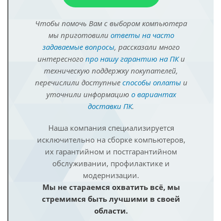
Чтобы помочь Вам с выбором компьютера
мы приготовили
ответы на часто
задаваемые вопросы
, рассказали много
интересного
про нашу гарантию на ПК
и
техническую поддержку покупателей,
перечислили доступные
способы оплаты
и
уточнили информацию
о вариантах
доставки ПК
.
Наша компания специализируется
исключительно на сборке компьютеров,
их гарантийном и постгарантийном
обслуживании, профилактике и
модернизации.
Мы не стараемся охватить всё, мы
стремимся быть лучшими в своей
области.