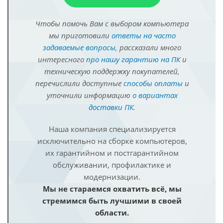
Чтобы помочь Вам с выбором компьютера
мы приготовили
ответы на часто
задаваемые вопросы
, рассказали много
интересного
про нашу гарантию на ПК
и
техническую поддержку покупателей,
перечислили доступные
способы оплаты
и
уточнили информацию
о вариантах
доставки ПК
.
Наша компания специализируется
исключительно на сборке компьютеров,
их гарантийном и постгарантийном
обслуживании, профилактике и
модернизации.
Мы не стараемся охватить всё, мы
стремимся быть лучшими в своей
области.