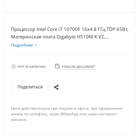
Процессор Intel Core i7 10700F 16x4.8 ГГц TDP 65Вт,
Материнская плата Gigabyte H510M K V2,
Видеокарта RTX 4060Ti 8Гб, Память DDR4 64Gb,
Подробнее
Диски SSD 250Гб + HDD 2Тб, БП 600Вт
Нет в наличии
Нашли дешевле?
Поделиться
Цена действительна при покупке в офисе, при оформлении
заказа по телефону, через WhatsApp или через интернет-
магазин.