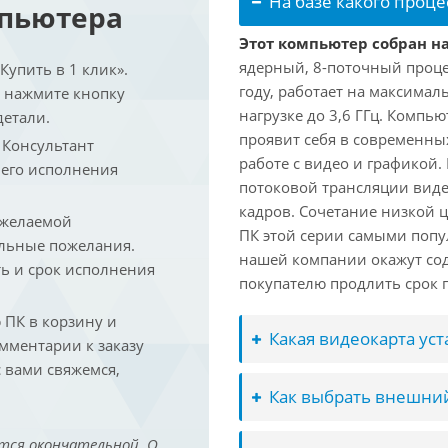
На базе какого проце
мпьютера
Этот компьютер собран на 
ядерный, 8-поточный проце
упить в 1 клик».
году, работает на максимал
и нажмите кнопку
нагрузке до 3,6 ГГц. Компь
детали.
проявит себя в современны
. Консультант
работе с видео и графикой.
 его исполнения
потоковой трансляции виде
кадров. Сочетание низкой 
 желаемой
ПК этой серии самыми попу
льные пожелания.
нашей компании окажут сод
ть и срок исполнения
покупателю продлить срок п
ПК в корзину и
Какая видеокарта ус
омментарии к заказу
 вами свяжемся,
Как выбрать внешний
тся окончательной. О