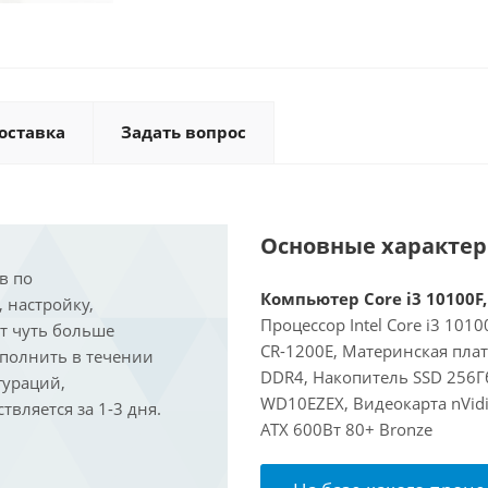
оставка
Задать вопрос
Основные характе
в по
Компьютер Core i3 10100F,
, настройку,
Процессор Intel Core i3 101
ит чуть больше
CR-1200E, Материнская пла
ыполнить в течении
DDR4, Накопитель SSD 256Г
гураций,
WD10EZEX, Видеокарта nVidi
вляется за 1-3 дня.
ATX 600Вт 80+ Bronze