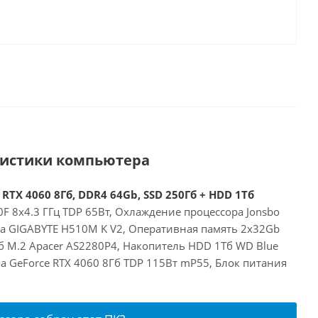
ристики компьютера
 RTX 4060 8Гб, DDR4 64Gb, SSD 250Гб + HDD 1Тб
00F 8x4.3 ГГц TDP 65Вт, Охлаждение процессора Jonsbo
та GIGABYTE H510M K V2, Оперативная память 2x32Gb
б M.2 Apacer AS2280P4, Накопитель HDD 1Тб WD Blue
a GeForce RTX 4060 8Гб TDP 115Вт mP55, Блок питания