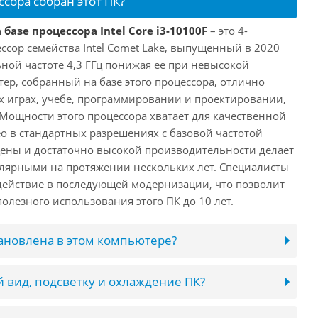
ссора собран этот ПК?
базе процессора Intel Core i3-10100F
– это 4-
ссор семейства Intel Comet Lake, выпущенный в 2020
ьной частоте 4,3 ГГц понижая ее при невысокой
ютер, собранный на базе этого процессора, отлично
х играх, учебе, программировании и проектировании,
 Мощности этого процессора хватает для качественной
о в стандартных разрешениях с базовой частотой
цены и достаточно высокой производительности делает
лярными на протяжении нескольких лет. Специалисты
ействие в последующей модернизации, что позволит
олезного использования этого ПК до 10 лет.
тановлена в этом компьютере?
 вид, подсветку и охлаждение ПК?