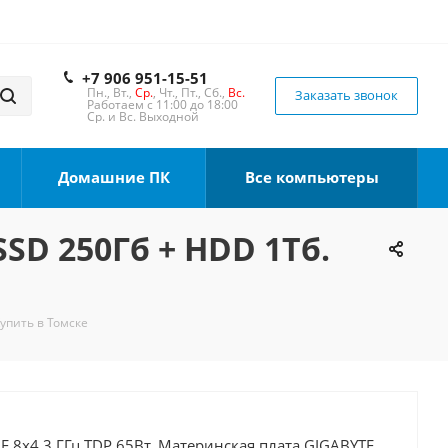
+7 906 951-15-51
Пн., Вт.,
Ср.
, Чт., Пт., Сб.,
Вс.
Заказать звонок
Работаем с 11:00 до 18:00
Ср. и Вс. Выходной
Домашние ПК
Все компьютеры
SSD 250Гб + HDD 1Тб.
Купить в Томске
00F 8x4.3 ГГц TDP 65Вт, Материнская плата GIGABYTE