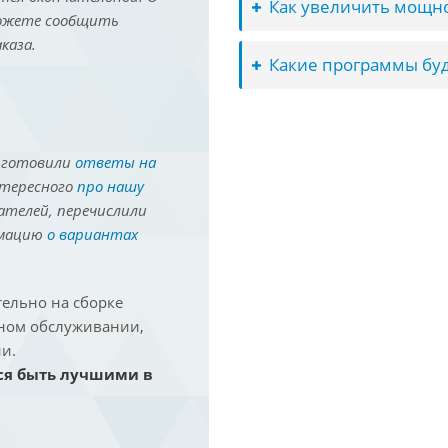
Как увеличить мощно
можете сообщить
каза.
Какие программы буд
иготовили
ответы на
нтересного
про нашу
ателей, перечислили
рмацию
о вариантах
ельно на сборке
йном обслуживании,
и.
ся быть лучшими в