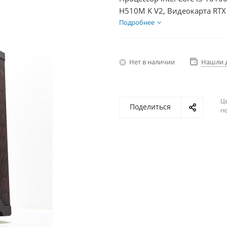
H510M K V2, Видеокарта RTX
HDD 1Тб, БП 600Вт
Подробнее
Нет в наличии
Нашли 
Ц
Поделиться
по