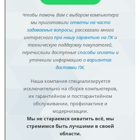
Чтобы помочь Вам с выбором компьютера
мы приготовили
ответы на часто
задаваемые вопросы
, рассказали много
интересного
про нашу гарантию на ПК
и
техническую поддержку покупателей,
перечислили доступные
способы оплаты
и
уточнили информацию
о вариантах
доставки ПК
.
Наша компания специализируется
исключительно на сборке компьютеров,
их гарантийном и постгарантийном
обслуживании, профилактике и
модернизации.
Мы не стараемся охватить всё, мы
стремимся быть лучшими в своей
области.