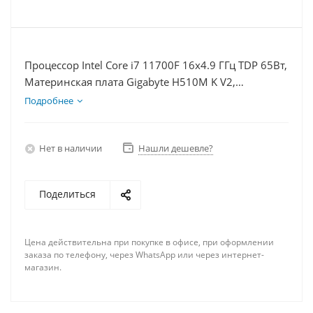
Процессор Intel Core i7 11700F 16x4.9 ГГц TDP 65Вт,
Материнская плата Gigabyte H510M K V2,
Видеокарта RTX 4060 8Гб, Память DDR4 64Gb,
Подробнее
Диски SSD 250Гб + HDD 1Тб, БП 600Вт
Нет в наличии
Нашли дешевле?
Поделиться
Цена действительна при покупке в офисе, при оформлении
заказа по телефону, через WhatsApp или через интернет-
магазин.